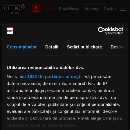
EXCLUSIV ONLINE
Bilete
Rock News
Interviuri
Rock Evergre
LIVE
Concert Trooper
Consimțământ
Detalii
Setări publicitate
Despre
Membrii Trooper, despre plecarea
lui Oscar din formație, în direct la
Rock Driver
Utilizarea responsabilă a datelor dvs.
IRINA-MARIA MARINESCU
SÂMBĂTĂ, 20 DECEMBRIE 2025
Noi și
cei 1022 de parteneri ai noștri
vă procesăm
datele personale, de exemplu, numărul dvs. de IP,
utilizând tehnologii precum modulele cookie, pentru a
stoca și accesa informațiile de pe dispozitivul dvs., cu
Trooper: Regeneza – 28 februarie
2026. Invitat special: Blaze
scopul de a vă oferi publicitate și conținut personalizate,
Bayley (ex-Iron Maiden)
evaluări ale publicității și conținutului, informații despre
VINERI, 25 IULIE 2025
audiență și dezvoltare de produse. Puteți alege cine și cu
ce scopuri poate utiliza datele dvs.