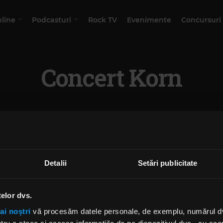
nline
Podcasturi
Rock TV
Evenimente
Concursuri
Concert Korn
Detalii
Setări publicitate
telor dvs.
ai noștri
vă procesăm datele personale, de exemplu, numărul dvs.