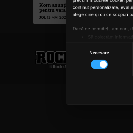
precum modulele cookie, pentr
Korn anunță un turneu
Kor
conținut personalizate, evaluă
pentru vara asta
onl
alege cine și cu ce scopuri po
JOI, 13 MAI 2021
LUNI
Dacă ne permiteți, am dori,
Să colectăm informații
Să vă identificăm disp
Selecția
Rock FM
– It Rocks!
Găsiți mai multe informații d
Necesare
consimțământului
Vă puteți modifica sau retra
021 318 8000
publicita
Termeni și condiții
Confi
Folosim cookie-uri pentru a pe
traficul. De asemenea, le ofer
care folosiți site-ul nostru. A
lor. În cazul în care alegeți 
cookie.