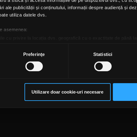
u a stoca și accesa informațiile de pe dispozitivul dvs., cu scopu
n anunță spectacolul
ri ale publicității și conținutului, informații despre audiență și d
ine „Korn: Monumental”
ate utiliza datele dvs.
, 15 MARTIE 2021
 de asemenea:
le cu privire la locația dvs. geografică cu o exactitate de până la
ozitivul scanândul-l în mod activ după caracteristici specifice (
espre procesarea datelor dvs. personale și configurați-vă preferin
Preferinţe
Statistici
ge oricând acordul din Declarația despre modulele cookie.
te@rockfm.ro
Contact form
Newsletter
Date societate
Cod deontologi
dențialitate
Despre cookie-uri
CNA
rsonaliza conținutul și anunțurile, pentru a oferi funcții de rețele
im partenerilor de rețele sociale, de publicitate și de analize info
ceștia le pot combina cu alte informații oferite de dvs. sau culese î
Utilizare doar cookie-uri necesare
să continuați să utilizați website-ul nostru, sunteți de acord cu uti