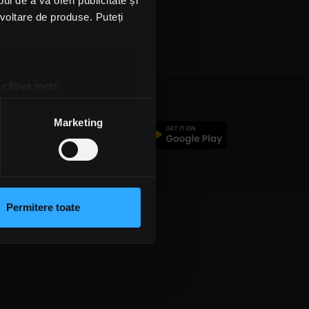
l de a vă oferi publicitate și
ezvoltare de produse. Puteți
 câțiva metri
amprentare)
țele la
secțiunea cu detalii
.
Marketing
c
 sociale și pentru a analiza
rmații cu privire la modul în
n urma folosirii serviciilor
Permitere toate
lizarea modulelor noastre