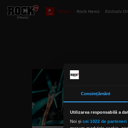
Bilete
Rock News
Exclusiv O
LIVE
Consimțământ
Utilizarea responsabilă a da
Noi și
cei 1022 de parteneri 