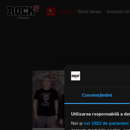
Bilete
Rock News
Exclusiv O
LIVE
Consimțământ
Utilizarea responsabilă a da
Noi și
cei 1022 de parteneri 