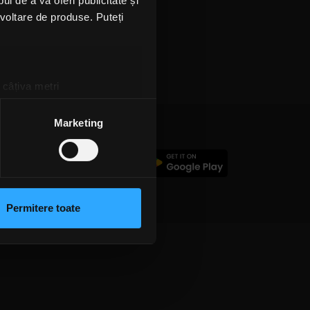
l de a vă oferi publicitate și
ezvoltare de produse. Puteți
 câțiva metri
amprentare)
țele la
secțiunea cu detalii
.
Marketing
c
 sociale și pentru a analiza
rmații cu privire la modul în
n urma folosirii serviciilor
Permitere toate
lizarea modulelor noastre