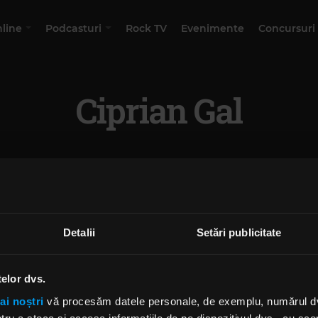
nline
Podcasturi
Rock TV
Evenimente
Concursuri
Ciprian Gal
Detalii
Setări publicitate
telor dvs.
ai noștri
vă procesăm datele personale, de exemplu, numărul dvs.