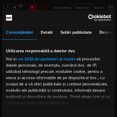
EXCLUSIV ONLINE
Bilete
Rock News
Interviuri
Rock Evergre
LIVE
Chris Cornell Imagine
Consimțământ
Detalii
Setări publicitate
Despre
Cum a devenit John Lennon o
Utilizarea responsabilă a datelor dvs.
figură paternă pentru Chris
Cornell
Noi și
cei 1022 de parteneri ai noștri
vă procesăm
ANCA NIȚĂ
datele personale, de exemplu, numărul dvs. de IP,
JOI, 18 IANUARIE 2024
utilizând tehnologii precum modulele cookie, pentru a
stoca și accesa informațiile de pe dispozitivul dvs., cu
scopul de a vă oferi publicitate și conținut personalizate,
evaluări ale publicității și conținutului, informații despre
audiență și dezvoltare de produse. Puteți alege cine și cu
ce scopuri poate utiliza datele dvs.
Dacă ne permiteți, am dori, de asemenea:
Rock FM
– It Rocks!