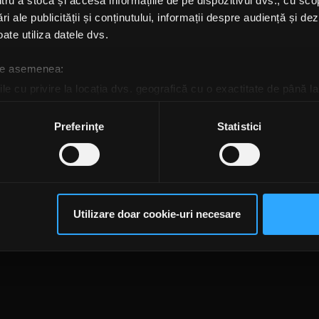
u a stoca și accesa informațiile de pe dispozitivul dvs., cu scopu
ri ale publicității și conținutului, informații despre audiență și d
ate utiliza datele dvs.
 de asemenea:
le cu privire la locația dvs. geografică cu o exactitate de până la
ozitivul scanândul-l în mod activ după caracteristici specifice (
espre procesarea datelor dvs. personale și configurați-vă preferin
Preferinţe
Statistici
ge oricând acordul din Declarația despre modulele cookie.
te@rockfm.ro
Contact form
Newsletter
Date societate
Cod deontologi
rsonaliza conținutul și anunțurile, pentru a oferi funcții de rețele
dențialitate
Despre cookie-uri
CNA
im partenerilor de rețele sociale, de publicitate și de analize info
ceștia le pot combina cu alte informații oferite de dvs. sau culese î
Utilizare doar cookie-uri necesare
să continuați să utilizați website-ul nostru, sunteți de acord cu uti