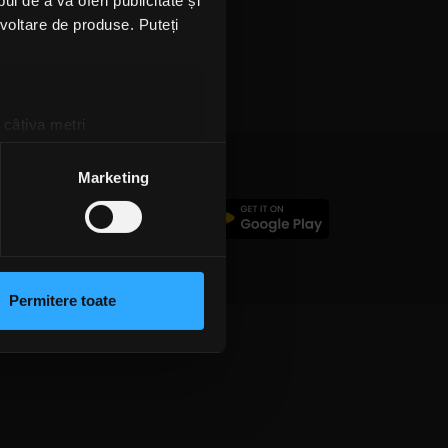
l de a vă oferi publicitate și
ezvoltare de produse. Puteți
 câțiva metri
amprentare)
țele la
secțiunea cu detalii
.
Marketing
c
 sociale și pentru a analiza
rmații cu privire la modul în
n urma folosirii serviciilor
Permitere toate
lizarea modulelor noastre