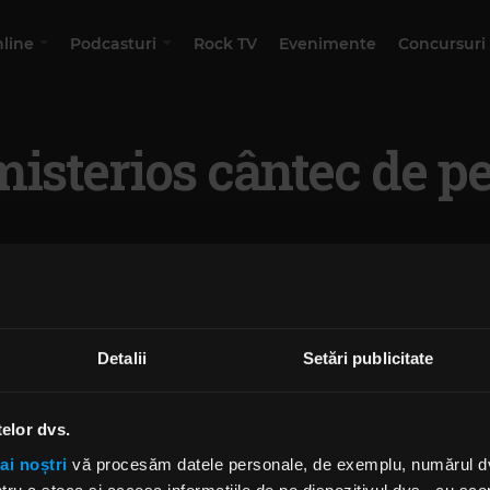
nline
Podcasturi
Rock TV
Evenimente
Concursuri
misterios cântec de pe
Detalii
Setări publicitate
telor dvs.
ai noștri
vă procesăm datele personale, de exemplu, numărul dvs.