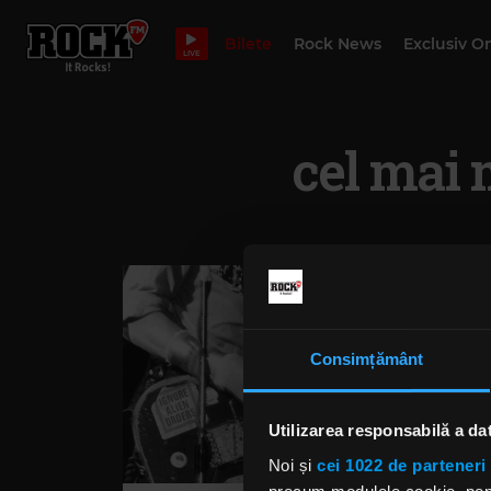
Bilete
Rock News
Exclusiv O
LIVE
cel mai 
Consimțământ
Utilizarea responsabilă a da
Noi și
cei 1022 de parteneri 