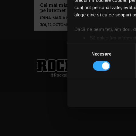
precum modulele cookie, pentr
Cel mai misterios cântec de
conținut personalizate, evaluă
pe internet
alege cine și cu ce scopuri po
IRINA-MARIA MARINESCU
JOI, 12 OCTOMBRIE 2023
Dacă ne permiteți, am dori,
Să colectăm informații
Să vă identificăm disp
Selecția
Găsiți mai multe informații d
Necesare
consimțământului
Rock FM
– It Rocks!
Vă puteți modifica sau retra
021 318 8000
publicita
Folosim cookie-uri pentru a pe
Termeni și condiții
Confi
traficul. De asemenea, le ofer
care folosiți site-ul nostru. A
lor. În cazul în care alegeți 
cookie.