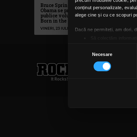
precum modulele cookie, pentr
Bruce Springsteen și Barrack
conținut personalizate, evaluă
Obama se pregătesc să
publice volumul „Renegades:
alege cine și cu ce scopuri po
Born in the U.S.A.”
VINERI, 23 IULIE 2021
Dacă ne permiteți, am dori,
Să colectăm informații
Să vă identificăm disp
Selecția
Găsiți mai multe informații d
Necesare
consimțământului
Vă puteți modifica sau retra
Rock FM
– It Rocks!
021 318 8000
publicita
Folosim cookie-uri pentru a pe
Termeni și condiții
Confi
traficul. De asemenea, le ofer
care folosiți site-ul nostru. A
lor. În cazul în care alegeți 
cookie.