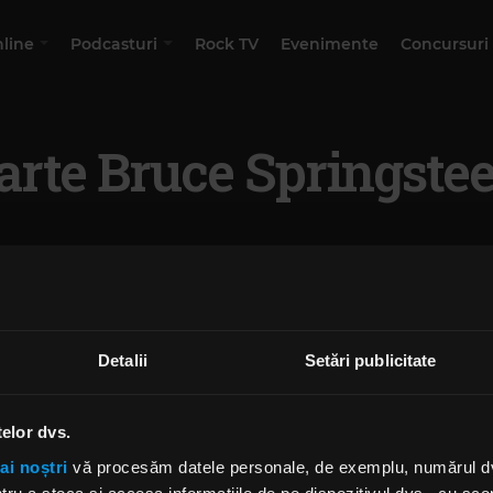
nline
Podcasturi
Rock TV
Evenimente
Concursuri
arte Bruce Springste
Detalii
Setări publicitate
telor dvs.
ai noștri
vă procesăm datele personale, de exemplu, numărul dvs.