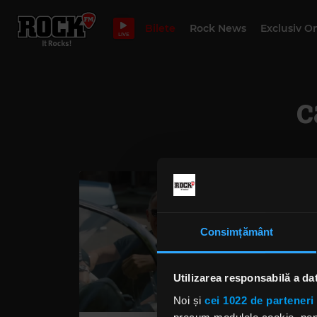
Bilete
Rock News
Exclusiv O
LIVE
c
Consimțământ
Utilizarea responsabilă a da
Noi și
cei 1022 de parteneri 