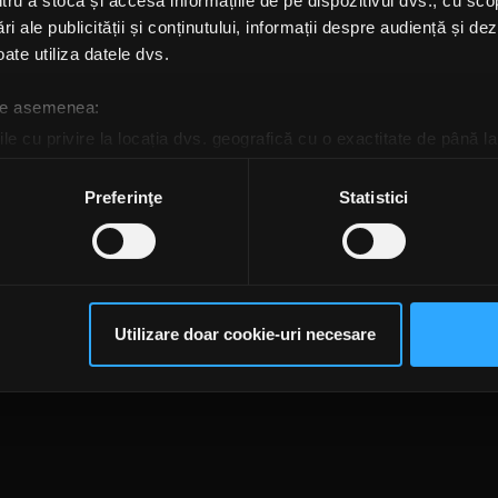
u a stoca și accesa informațiile de pe dispozitivul dvs., cu scopu
ri ale publicității și conținutului, informații despre audiență și d
ate utiliza datele dvs.
 de asemenea:
le cu privire la locația dvs. geografică cu o exactitate de până la
ozitivul scanândul-l în mod activ după caracteristici specifice (
espre procesarea datelor dvs. personale și configurați-vă preferin
Preferinţe
Statistici
ge oricând acordul din Declarația despre modulele cookie.
te@rockfm.ro
Contact form
Newsletter
Date societate
Cod deontologi
rsonaliza conținutul și anunțurile, pentru a oferi funcții de rețele
dențialitate
Despre cookie-uri
CNA
im partenerilor de rețele sociale, de publicitate și de analize info
ceștia le pot combina cu alte informații oferite de dvs. sau culese î
Utilizare doar cookie-uri necesare
să continuați să utilizați website-ul nostru, sunteți de acord cu uti