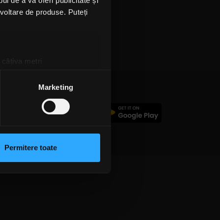
l de a vă oferi publicitate și
ezvoltare de produse. Puteți
 câțiva metri
amprentare)
țele la
secțiunea cu detalii
.
Marketing
c
 sociale și pentru a analiza
rmații cu privire la modul în
n urma folosirii serviciilor
Permitere toate
lizarea modulelor noastre