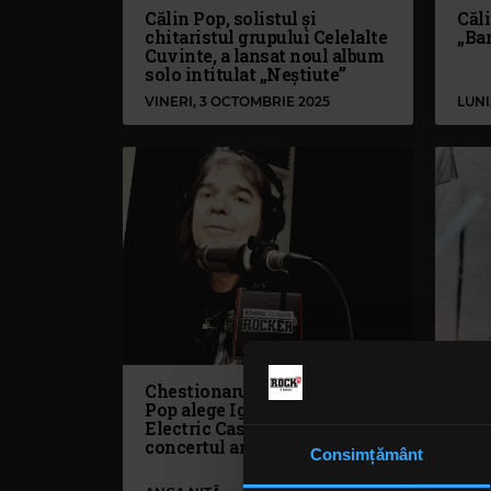
Călin Pop, solistul și
Căli
chitaristul grupului Celelalte
„Ba
Cuvinte, a lansat noul album
solo intitulat „Neștiute”
VINERI, 3 OCTOMBRIE 2025
LUNI,
Chestionarul KIMARO: Călin
Căli
Pop alege Iggy Pop @
pen
Electric Castle drept
Pitt
concertul anului
cânt
Consimțământ
trup
cânt