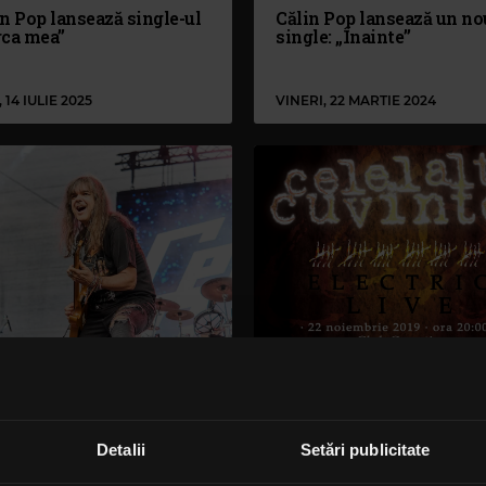
n Pop lansează single-ul
Călin Pop lansează un no
rca mea”
single: „Înainte”
 14 IULIE 2025
VINERI, 22 MARTIE 2024
n Pop, interviu exclusiv
Călin Pop a lansat o nouă
tru Rock FM: „Florian
melodie, ”Luptă!”
iș a văzut cum publicul
a „Iarbă prin păr”, în locul
Detalii
Setări publicitate
ei care fusese oprită să
e din cauza orei târzii”