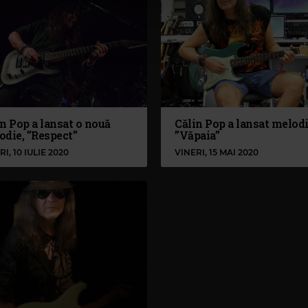
n Pop a lansat o nouă
Călin Pop a lansat melod
odie, ”Respect”
”Văpaia”
RI, 10 IULIE 2020
VINERI, 15 MAI 2020