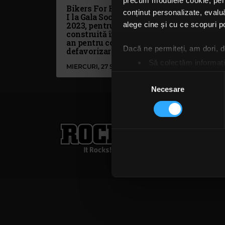
precum modulele cookie, pentr
Bikers For Humanity - locul
Bik
conținut personalizate, evaluă
I la Gala Societății Civile
cum
2023, pentru cabana
prin
alege cine și cu ce scopuri po
construită în mai puțin de un
mun
an pentru copii din medii
buz
Dacă ne permiteți, am dori,
defavorizare
MIH
Să colectăm informații
MIERCURI, 27 SEPTEMBRIE 2023
MARȚ
Să vă identificăm disp
Selecția
Găsiți mai multe informații d
Necesare
consimțământului
Vă puteți modifica sau retra
Rock FM
– It Rocks!
Folosim cookie-uri pentru a pe
traficul. De asemenea, le ofer
021 318 8000
publicita
care folosiți site-ul nostru. A
Termeni și condiții
Confi
lor. În cazul în care alegeți 
cookie.