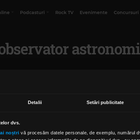
nline
Podcasturi
Rock TV
Evenimente
Concursuri
observator astronom
Detalii
Setări publicitate
telor dvs.
ai noștri
vă procesăm datele personale, de exemplu, numărul dvs.