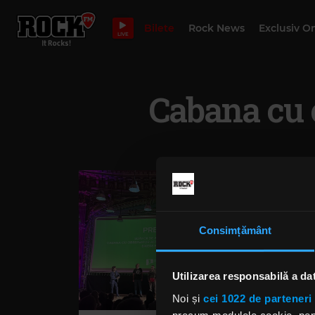
Bilete
Rock News
Exclusiv O
LIVE
Cabana cu 
Consimțământ
Utilizarea responsabilă a da
Noi și
cei 1022 de parteneri 