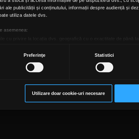
u a stoca și accesa informațiile de pe dispozitivul dvs., cu scopu
ers For Humanity la Bran:
Un vis împlinit pentru
ri ale publicității și conținutului, informații despre audiență și d
 se ridică două imobile
Bikers For Humanity și
 altruism, empatie și
copiii de la Casa Bună
ate utiliza datele dvs.
că multă, cu zâmbetul pe
e
 de asemenea:
AELA AVRAM
le cu privire la locația dvs. geografică cu o exactitate de până la
I, 8 AUGUST 2023
JOI, 15 IUNIE 2023
ozitivul scanândul-l în mod activ după caracteristici specifice (
espre procesarea datelor dvs. personale și configurați-vă preferin
Preferinţe
Statistici
ge oricând acordul din Declarația despre modulele cookie.
rsonaliza conținutul și anunțurile, pentru a oferi funcții de rețele
im partenerilor de rețele sociale, de publicitate și de analize info
te@rockfm.ro
Contact form
Newsletter
Date societate
Cod deontologi
ceștia le pot combina cu alte informații oferite de dvs. sau culese î
dențialitate
Despre cookie-uri
CNA
Utilizare doar cookie-uri necesare
să continuați să utilizați website-ul nostru, sunteți de acord cu uti