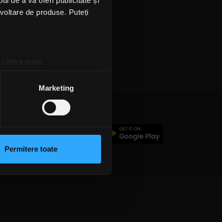
l de a vă oferi publicitate și
ezvoltare de produse. Puteți
 câțiva metri
amprentare)
țele la
secțiunea cu detalii
.
Marketing
 sociale și pentru a analiza
rmații cu privire la modul în
c
n urma folosirii serviciilor
Permitere toate
lizarea modulelor noastre