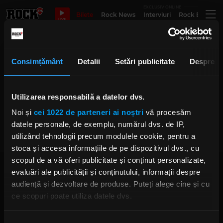
EXCLUSIV ONLINE
Bilete
Rock News
Interviuri
Rock Evergre
LIVE
bucharest tattoo convention
Consimțământ
Detalii
Setări publicitate
Despre
INKORA 2026 - trei zile dedicate
Utilizarea responsabilă a datelor dvs.
artei tatuajului, muzicii de
calitate și exprimării artistice
Noi și
cei 1022 de parteneri ai noștri
vă procesăm
libere
IRINA-MARIA MARINESCU
datele personale, de exemplu, numărul dvs. de IP,
LUNI, 1 IUNIE 2026
utilizând tehnologii precum modulele cookie, pentru a
stoca și accesa informațiile de pe dispozitivul dvs., cu
scopul de a vă oferi publicitate și conținut personalizate,
evaluări ale publicității și conținutului, informații despre
audiență și dezvoltare de produse. Puteți alege cine și cu
ce scopuri poate utiliza datele dvs.
Dacă ne permiteți, am dori, de asemenea:
Rock FM
– It Rocks!