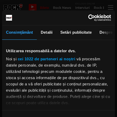
EXCLUSIV ONLINE
Bilete
Rock News
Interviuri
Rock Evergre
LIVE
Barrack Obama
Consimțământ
Detalii
Setări publicitate
Despre
Bruce Springsteen și Barrack
Utilizarea responsabilă a datelor dvs.
Obama se pregătesc să publice
volumul „Renegades: Born in the
Noi și
cei 1022 de parteneri ai noștri
vă procesăm
U.S.A.”
datele personale, de exemplu, numărul dvs. de IP,
VINERI, 23 IULIE 2021
utilizând tehnologii precum modulele cookie, pentru a
stoca și accesa informațiile de pe dispozitivul dvs., cu
scopul de a vă oferi publicitate și conținut personalizate,
evaluări ale publicității și conținutului, informații despre
audiență și dezvoltare de produse. Puteți alege cine și cu
ce scopuri poate utiliza datele dvs.
Dacă ne permiteți, am dori, de asemenea:
Rock FM
– It Rocks!