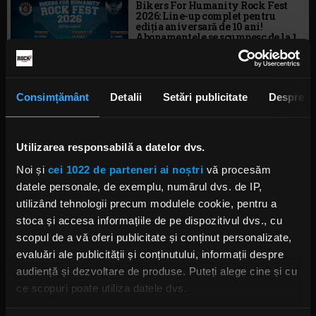
Bikers For Humanity Rock Fest
2026: Line-up complet pentru
ediția aniversară de 10 ani!
Abonamentele se scumpesc de la 1
mai!
IRINA-MARIA MARINESCU
JOI, 23 APRILIE 2026
Consimțământ
Detalii
Setări publicitate
Despre
Victorie pentru muzica rock:
Alexandra Căpitănescu va
reprezenta România la Eurovision
2026
Utilizarea responsabilă a datelor dvs.
IRINA-MARIA MARINESCU
Noi și
cei 1022 de parteneri ai noștri
vă procesăm
JOI, 5 MARTIE 2026
datele personale, de exemplu, numărul dvs. de IP,
utilizând tehnologii precum modulele cookie, pentru a
stoca și accesa informațiile de pe dispozitivul dvs., cu
Alexandra Căpitănescu, despre
finala Eurovision, la „Rock Driver
scopul de a vă oferi publicitate și conținut personalizate,
cu Cristian Hrubaru”
evaluări ale publicității și conținutului, informații despre
IRINA-MARIA MARINESCU
MIERCURI, 18 FEBRUARIE 2026
audiență și dezvoltare de produse. Puteți alege cine și cu
ce scopuri poate utiliza datele dvs.