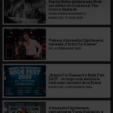
Pentru Refuz sărbătorește 30 de
ani alături de Crimena și The
Groovy Bastards
IRINA-MARIA MARINESCU
MIERCURI, 11 IUNIE 2025
Vama și Alexandra Căpitănescu
lansează „Fluturi În Stomac”
JOI, 6 FEBRUARIE 2025
„Bikers For Humanity Rock Fest
2025” - ce trupe vom asculta la
festivalul caritabil de la Brezoi
MIERCURI, 4 DECEMBRIE 2024
Alexandra Căpitănescu,
câștigătoarea Vocea României, a