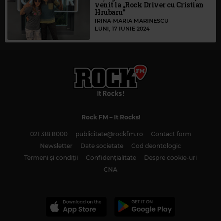
venit la „Rock Driver cu Cristian
Hrubaru”
IRINA-MARIA MARINESCU
LUNI, 17 IUNIE 2024
Rock FM
– It Rocks!
021 318 8000
publicitate@rockfm.ro
Contact form
Newsletter
Date societate
Cod deontologic
Termeni și condiții
Confidențialitate
Despre cookie-uri
CNA