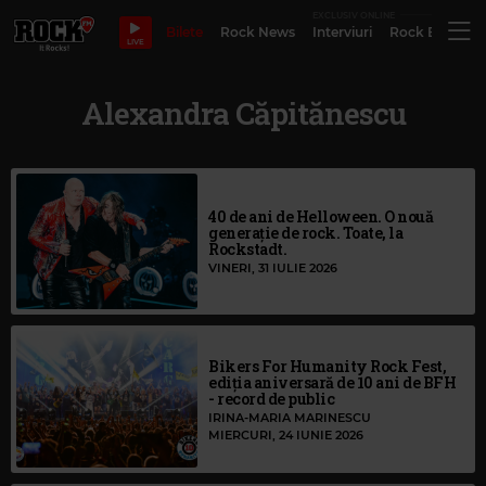
EXCLUSIV ONLINE
Bilete
Rock News
Interviuri
Rock Evergre
LIVE
Alexandra Căpitănescu
40 de ani de Helloween. O nouă
generație de rock. Toate, la
Rockstadt.
VINERI, 31 IULIE 2026
Bikers For Humanity Rock Fest,
ediția aniversară de 10 ani de BFH
- record de public
IRINA-MARIA MARINESCU
MIERCURI, 24 IUNIE 2026