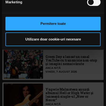
EUROVISION SONG CONTEST
Marketing
Folosim cookie-uri pentru a personaliza conținutul și
anunțurile, pentru a oferi funcții de rețele sociale și pentru
a analiza traficul. De asemenea, le oferim partenerilor de
Permitere toate
rețele sociale, de publicitate și de analize informații cu
Rock News
privire la modul în care folosiți site-ul nostru. Aceștia le
pot combina cu alte informații oferite de dvs. sau culese
Utilizare doar cookie-uri necesare
MAI MULT
în urma folosirii serviciilor lor. În cazul în care alegeți să
continuați să utilizați website-ul nostru, sunteți de acord
cu utilizarea modulelor noastre cookie.
Green Day a lansat un canal
YouTube cu transmisie non-stop
și imagini nemaivăzute
ANCA NIȚĂ
VINERI, 7 AUGUST 2026
Yngwie Malmsteen anunță
albumul Hell or High Water și
lansează single-ul „Now or
Never”
ANCA NIȚĂ