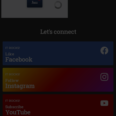
Let's connect
IT ROCKS!
Like
Facebook
Magic Jazz
IT ROCKS!
Follow
I LOVE YOU FOR SENTIMENTAL REASONS
Instagram
IT ROCKS!
Subscribe
YouTube