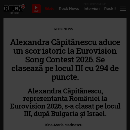
EXCLUSIV ONLINE
Bilete
Rock News
Interviuri
Rock Evergre
LIVE
ROCK NEWS
Alexandra Căpitănescu aduce
un scor istoric la Eurovision
Song Contest 2026. Se
clasează pe locul III cu 294 de
puncte.
Alexandra Căpitănescu,
reprezentanta României la
Eurovision 2026, s-a clasat pe locul
III, după Bulgaria și Israel.
Irina-Maria Marinescu