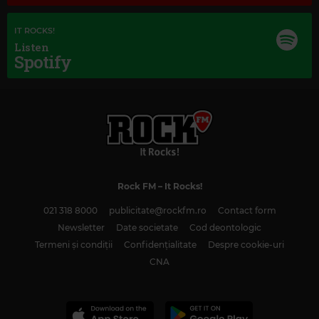
IT ROCKS!
Listen
Spotify
Rock FM
– It Rocks!
021 318 8000
publicitate@rockfm.ro
Contact form
Newsletter
Date societate
Cod deontologic
Termeni și condiții
Confidențialitate
Despre cookie-uri
CNA
Magic Classic Music
SERGEI PROKOFIEV
–
PROKOFIEV: ROMEO AND JULIET, OP. 64, ACT 1:
DANCE OF THE KNIGHTS