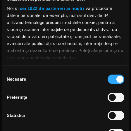
Noi și
cei 1022 de parteneri ai noștri
vă procesăm
datele personale, de exemplu, numărul dvs. de IP,
utilizând tehnologii precum modulele cookie, pentru a
stoca și accesa informațiile de pe dispozitivul dvs., cu
View this post on Instagram
scopul de a vă oferi publicitate și conținut personalizate,
evaluări ale publicității și conținutului, informații despre
audiență și dezvoltare de produse. Puteți alege cine și cu
ce scopuri poate utiliza datele dvs.
Dacă ne permiteți, am dori, de asemenea:
Selecția
Necesare
Să colectăm informațiile cu privire la locația dvs.
consimțământului
geografică cu o exactitate de până la câțiva metri
Să vă identificăm dispozitivul scanândul-l în mod
A post shared by Eurovision Song Contest (@eurovision)
Preferinţe
activ după caracteristici specifice (amprentare)
Găsiți mai multe informații despre procesarea datelor
Statistici
dvs. personale și configurați-vă preferințele la
secțiunea
CONCERT ALEXANDRA CAPITANESCU
ALEXANDRA CĂPITĂNESCU
cu detalii
. Vă puteți modifica sau retrage oricând acordul
ALEXANDRA CĂPITĂNESCU CHOKE ME
EUROVISION 2026
din Declarația despre modulele cookie.