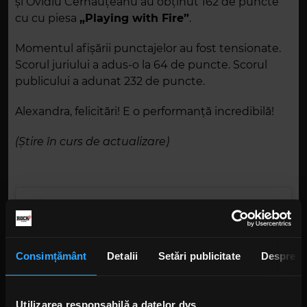
și Ovidiu Cernăuțeanu au obținut 162 de puncte
cu cu piesa
„Playing with Fire”
.
Momentul afișării punctajelor au fost tensionate.
Scorul juriului a adus-o la 64 de puncte. Scorul
publicului a adunat 232 de puncte.
Alexandra, felicitări! E o performanță incredibilă!
(Știre în curs de actualizare)
Consimțământ
Detalii
Setări publicitate
Despre
Utilizarea responsabilă a datelor dvs.