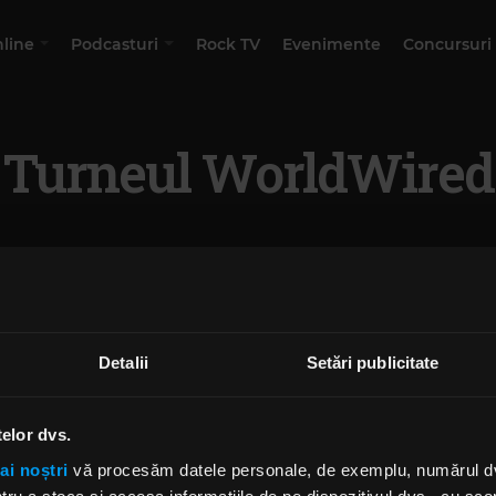
nline
Podcasturi
Rock TV
Evenimente
Concursuri
Turneul WorldWired
Detalii
Setări publicitate
telor dvs.
ai noștri
vă procesăm datele personale, de exemplu, numărul dvs.