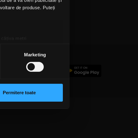
l de a vă oferi publicitate și
ezvoltare de produse. Puteți
 câțiva metri
amprentare)
țele la
secțiunea cu detalii
.
Marketing
c
 sociale și pentru a analiza
rmații cu privire la modul în
n urma folosirii serviciilor
Permitere toate
lizarea modulelor noastre