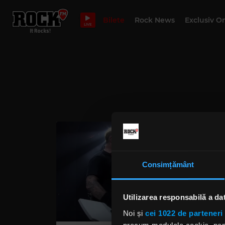
Bilete
Rock News
Exclusiv O
LIVE
Consimțământ
Utilizarea responsabilă a da
Noi și
cei 1022 de parteneri 