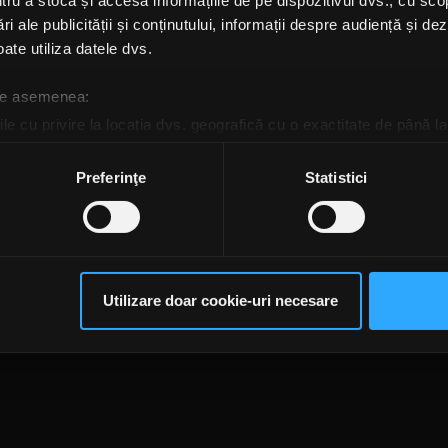
u a stoca și accesa informațiile de pe dispozitivul dvs., cu scopu
ri ale publicității și conținutului, informații despre audiență și d
ate utiliza datele dvs.
 de asemenea:
le cu privire la locația dvs. geografică cu o exactitate de până la
ozitivul scanândul-l în mod activ după caracteristici specifice (
espre procesarea datelor dvs. personale și configurați-vă preferin
Preferinţe
Statistici
ge oricând acordul din Declarația despre modulele cookie.
te@rockfm.ro
Contact form
Newsletter
Date societate
Cod deontologi
rsonaliza conținutul și anunțurile, pentru a oferi funcții de rețele
dențialitate
Despre cookie-uri
CNA
im partenerilor de rețele sociale, de publicitate și de analize info
ceștia le pot combina cu alte informații oferite de dvs. sau culese î
Utilizare doar cookie-uri necesare
să continuați să utilizați website-ul nostru, sunteți de acord cu uti