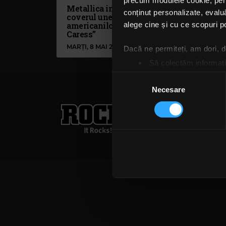
precum modulele cookie, pentr
Metallica interpretează
conținut personalizate, evaluă
coverul unei piese a
americanilor Misfits, „Last
alege cine și cu ce scopuri po
Caress”
MARȚI, 8 MAI 2018
Dacă ne permiteți, am dori,
Să colectăm informații
Să vă identificăm disp
Selecția
Găsiți mai multe informații d
Necesare
consimțământului
Vă puteți modifica sau retra
Rock FM
– It Rocks!
021 318 8000
publicita
Folosim cookie-uri pentru a pe
Termeni și condiții
Confi
traficul. De asemenea, le ofer
care folosiți site-ul nostru. A
lor. În cazul în care alegeți 
cookie.