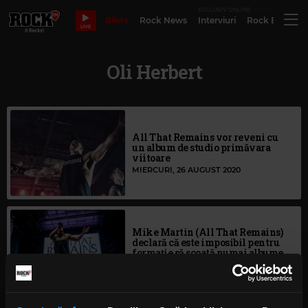
EXCLUSIV ONLINE
Bilete
Rock News
Interviuri
Rock Evergre
LIVE
Oli Herbert
All That Remains vor reveni cu
un album de studio primăvara
viitoare
MIERCURI, 26 AUGUST 2020
Mike Martin (All That Remains)
declară că este imposibil pentru
formație să scoată numai albume
asemănătoare
LUNI, 23 SEPTEMBRIE 2019