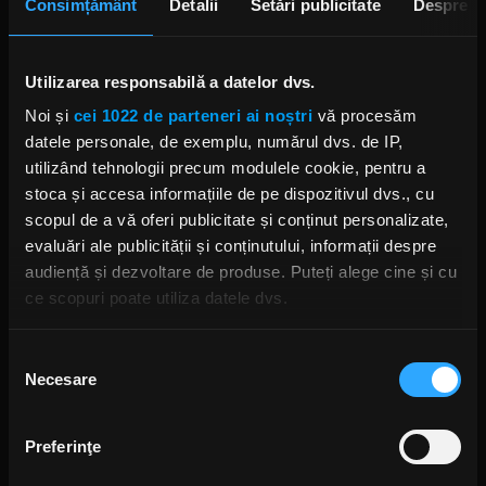
Consimțământ
Detalii
Setări publicitate
Despre
Circumstanțele morții lui Oli
Herbert considerate suspecte
Utilizarea responsabilă a datelor dvs.
LUNI, 27 MAI 2019
Noi și
cei 1022 de parteneri ai noștri
vă procesăm
datele personale, de exemplu, numărul dvs. de IP,
utilizând tehnologii precum modulele cookie, pentru a
stoca și accesa informațiile de pe dispozitivul dvs., cu
All That Remains: S-ar putea să
apară piese noi înregistrate
scopul de a vă oferi publicitate și conținut personalizate,
alături de Oli Herbert
evaluări ale publicității și conținutului, informații despre
MIERCURI, 17 APRILIE 2019
audiență și dezvoltare de produse. Puteți alege cine și cu
ce scopuri poate utiliza datele dvs.
Dacă ne permiteți, am dori, de asemenea:
Selecția
Phil Labonte (All That Remains)
vorbește despre cum l-a afectat
Necesare
Să colectăm informațiile cu privire la locația dvs.
consimțământului
moartea chitaristului Oli Herbert
geografică cu o exactitate de până la câțiva metri
JOI, 7 MARTIE 2019
Să vă identificăm dispozitivul scanândul-l în mod
Preferinţe
activ după caracteristici specifice (amprentare)