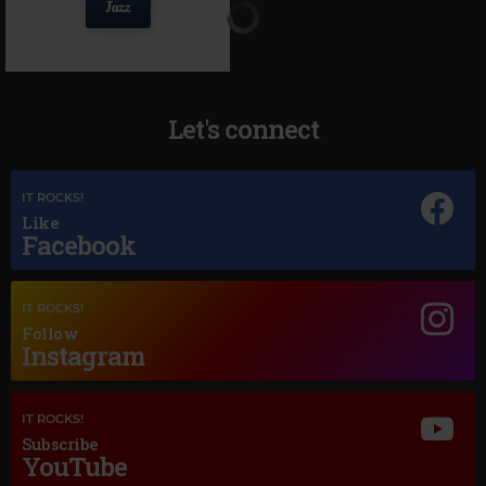
Let's connect
IT ROCKS!
Like
Facebook
Magic Jazz
FLORA MARTINEZ
–
BLUE MOON
IT ROCKS!
Follow
Instagram
IT ROCKS!
Subscribe
YouTube