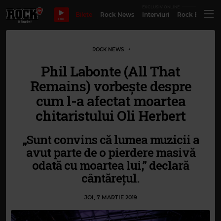
EXCLUSIV ONLINE
Bilete
Rock News
Interviuri
Rock Evergre
LIVE
ROCK NEWS
Phil Labonte (All That
Remains) vorbește despre
cum l-a afectat moartea
chitaristului Oli Herbert
„Sunt convins că lumea muzicii a
avut parte de o pierdere masivă
odată cu moartea lui,” declară
cântărețul.
JOI, 7 MARTIE 2019