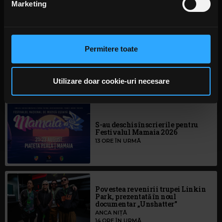
Marketing
Folosim cookie-uri pentru a personaliza conținutul și
anunțurile, pentru a oferi funcții de rețele sociale și pentru
a analiza traficul. De asemenea, le oferim partenerilor de
Permitere toate
rețele sociale, de publicitate și de analize informații cu
Rock News
privire la modul în care folosiți site-ul nostru. Aceștia le
pot combina cu alte informații oferite de dvs. sau culese
Utilizare doar cookie-uri necesare
MAI MULT
în urma folosirii serviciilor lor. În cazul în care alegeți să
continuați să utilizați website-ul nostru, sunteți de acord
cu utilizarea modulelor noastre cookie.
S-au deschis înscrierile pentru
Festivalul Mamaia 2026
13 ORE ÎN URMĂ
Povestea revenirii trupei Linkin
Park, prezentată în noul
documentar „Unshatter”
ANCA NIȚĂ
14 ORE ÎN URMĂ