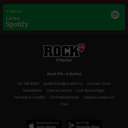
IT ROCKS!
Listen
Spotify
Rock FM
– It Rocks!
021 318 8000
publicitate@rockfm.ro
Contact form
Newsletter
Date societate
Cod deontologic
Magic Classic Music
Termeni și condiții
Confidențialitate
Despre cookie-uri
GUSTAV HOLST
–
THE PLANETS, OP. 32: IV. JUPITER, THE BRINGER OF
JOLLITY
CNA