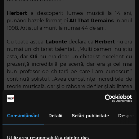
Herbert
a descoperit lumea muzicii la 14 ani,
punând bazele formației
All That Remains
în anul
1998. Artistul a murit la numai 44 de ani.
Cu toate astea,
Labonte
declară că
Herbert
nu era
numai un chitarist talentat. „Mulți oameni nu știu
asta, dar
Oli
nu era doar un chitarist excelent cu
prezență incredibilă pe scenă, dar era și cel mai
bun profesor de chitară pe care l-am cunoscut,”
continuă solistul. „Avea cunoștințe incredibile de
teorie muzicală, dar și o răbdare de fier și abilitatea
de a explica într-un fel care te făcea să simți că
totul e simplu. Sunt convins că lumea muzicii a
avut parte de o pierdere masivă odată cu moartea
Consimțământ
Detalii
Setări publicitate
Despre
lui”.
All That Remains
are acum un nou chitarist, care
îi ține locul lui
Herbert
, numele lui fiind
Jason
Utilizarea responsabilă a datelor dvs.