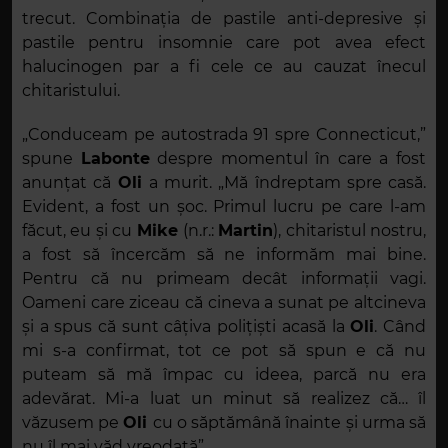
trecut. Combinația de pastile anti-depresive și
pastile pentru insomnie care pot avea efect
halucinogen par a fi cele ce au cauzat înecul
chitaristului.
„Conduceam pe autostrada 91 spre Connecticut,”
spune
Labonte
despre momentul în care a fost
anunțat că
Oli
a murit. „Mă îndreptam spre casă.
Evident, a fost un șoc. Primul lucru pe care l-am
făcut, eu și cu
Mike
(n.r.:
Martin
), chitaristul nostru,
a fost să încercăm să ne informăm mai bine.
Pentru că nu primeam decât informații vagi.
Oameni care ziceau că cineva a sunat pe altcineva
și a spus că sunt câțiva polițiști acasă la
Oli
. Când
mi s-a confirmat, tot ce pot să spun e că nu
puteam să mă împac cu ideea, parcă nu era
adevărat. Mi-a luat un minut să realizez că… îl
văzusem pe
Oli
cu o săptămână înainte și urma să
nu îl mai văd vreodată”.