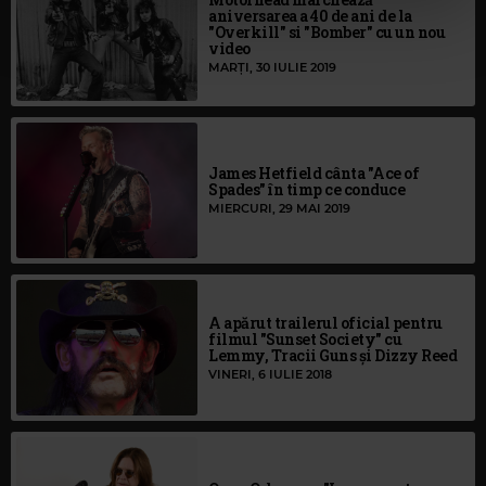
aniversarea a 40 de ani de la
"Overkill" si "Bomber" cu un nou
video
MARȚI, 30 IULIE 2019
James Hetfield cânta "Ace of
Spades" în timp ce conduce
MIERCURI, 29 MAI 2019
A apărut trailerul oficial pentru
filmul "Sunset Society" cu
Lemmy, Tracii Guns și Dizzy Reed
VINERI, 6 IULIE 2018