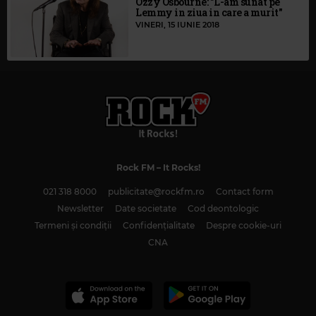
Ozzy Osbourne: "L-am sunat pe
Lemmy in ziua in care a murit"
VINERI, 15 IUNIE 2018
Rock FM
– It Rocks!
021 318 8000
publicitate@rockfm.ro
Contact form
Newsletter
Date societate
Cod deontologic
Termeni și condiții
Confidențialitate
Despre cookie-uri
CNA