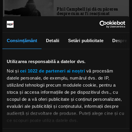
Phil Campbell își dă cu părerea
despre cum ar fi reacționat
Lemmy la pandemie
MIERCURI, 30 DECEMBRIE 2020
Consimțământ
Detalii
Setări publicitate
Despre
Un biopic despre viața lui Lemmy
Kilmister este în lucru
Utilizarea responsabilă a datelor dvs.
JOI, 18 IUNIE 2020
Noi și
cei 1022 de parteneri ai noștri
vă procesăm
datele personale, de exemplu, numărul dvs. de IP,
utilizând tehnologii precum modulele cookie, pentru a
stoca și accesa informațiile de pe dispozitivul dvs., cu
Foo Fighters a făcut disponibil
concertul din 2006 din Hyde
scopul de a vă oferi publicitate și conținut personalizate,
Park, cu Lemmy și Queen invitați
evaluări ale publicității și conținutului, informații despre
MIERCURI, 13 MAI 2020
audiență și dezvoltare de produse. Puteți alege cine și cu
ce scopuri poate utiliza datele dvs.