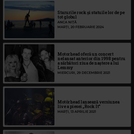
Starurile rock și statuile lor de pe
tot globul
ANCA NIȚĂ
MARȚI, 20 FEBRUARIE 2024
Motorhead oferă un concert
nelansat anterior din 1998 pentru
a sărbători ziua de naștere a lui
Lemmy
MIERCURI, 29 DECEMBRIE 2021
Motörhead lansează versiunea
live a piesei „Rock It”
MARȚI, 13 APRILIE 2021