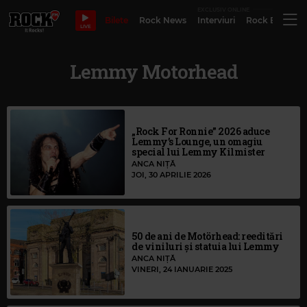
EXCLUSIV ONLINE
Bilete
Rock News
Interviuri
Rock Evergre
LIVE
Lemmy Motorhead
„Rock For Ronnie” 2026 aduce
Lemmy’s Lounge, un omagiu
special lui Lemmy Kilmister
ANCA NIȚĂ
JOI, 30 APRILIE 2026
50 de ani de Motörhead: reeditări
de viniluri și statuia lui Lemmy
ANCA NIȚĂ
VINERI, 24 IANUARIE 2025