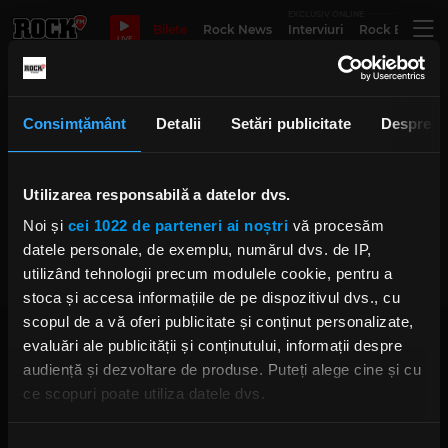
EXCLUSIV ONLINE
Bilete
Rock News
Interviuri
Rock Evergre
LIVE
Great War
Consimțământ
Detalii
Setări publicitate
Despre
Utilizarea responsabilă a datelor dvs.
Sabaton revin cu videoclipul
melodiei „Great War”
Noi și
cei 1022 de parteneri ai noștri
vă procesăm
MARȚI, 2 IULIE 2019
datele personale, de exemplu, numărul dvs. de IP,
utilizând tehnologii precum modulele cookie, pentru a
stoca și accesa informațiile de pe dispozitivul dvs., cu
scopul de a vă oferi publicitate și conținut personalizate,
evaluări ale publicității și conținutului, informații despre
audiență și dezvoltare de produse. Puteți alege cine și cu
ce scopuri poate utiliza datele dvs.
Dacă ne permiteți, am dori, de asemenea:
Rock FM
– It Rocks!