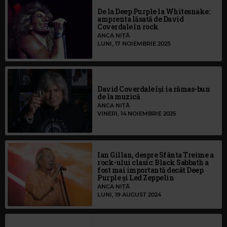
De la Deep Purple la Whitesnake:
amprenta lăsată de David
Coverdale în rock
ANCA NIȚĂ
LUNI, 17 NOIEMBRIE 2025
David Coverdale își ia rămas-bun
de la muzică
ANCA NIȚĂ
VINERI, 14 NOIEMBRIE 2025
Ian Gillan, despre Sfânta Treime a
rock-ului clasic: Black Sabbath a
fost mai importantă decât Deep
Purple și Led Zeppelin
ANCA NIȚĂ
LUNI, 19 AUGUST 2024