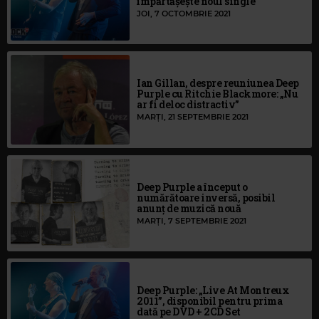
împărtășește noul single
JOI, 7 OCTOMBRIE 2021
Ian Gillan, despre reuniunea Deep
Purple cu Ritchie Blackmore: „Nu
ar fi deloc distractiv”
MARȚI, 21 SEPTEMBRIE 2021
Deep Purple a început o
numărătoare inversă, posibil
anunț de muzică nouă
MARȚI, 7 SEPTEMBRIE 2021
Deep Purple: „Live At Montreux
2011”, disponibil pentru prima
dată pe DVD + 2CD Set