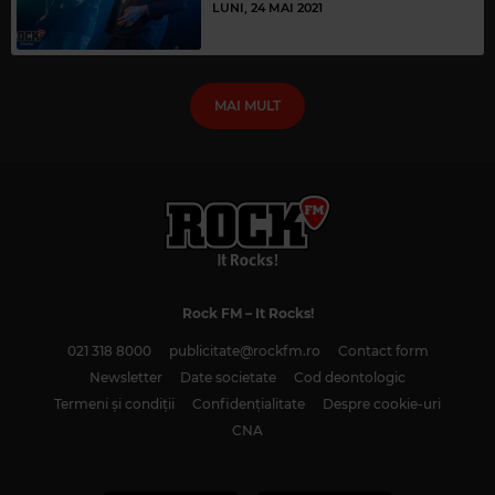
LUNI, 24 MAI 2021
MAI MULT
Rock FM
– It Rocks!
021 318 8000
publicitate@rockfm.ro
Contact form
Newsletter
Date societate
Cod deontologic
Termeni și condiții
Confidențialitate
Despre cookie-uri
CNA