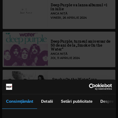
Deep Purple va lansa albumul =1
în iulie
ANCA NIȚĂ
VINERI, 26 APRILIE 2024
Deep Purple, turneul aniversar de
50 de ani de la „Smoke On the
Water”
ANCA NIȚĂ
JOI, 11 APRILIE 2024
„Smoke On the Water” are
videoclip, la 52 de ani de la
lansare
ANCA NIȚĂ
MARȚI, 5 MARTIE 2024
Consimțământ
Detalii
Setări publicitate
Despre