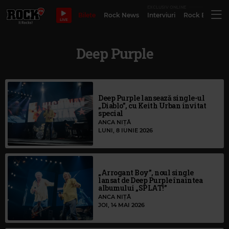
EXCLUSIV ONLINE
Bilete
Rock News
Interviuri
Rock Evergre
LIVE
Deep Purple
Deep Purple lansează single-ul
„Diablo”, cu Keith Urban invitat
special
ANCA NIȚĂ
LUNI, 8 IUNIE 2026
„Arrogant Boy”, noul single
lansat de Deep Purple înaintea
albumului „SPLAT!”
ANCA NIȚĂ
JOI, 14 MAI 2026