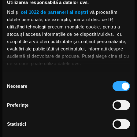
Interviu cu Mother’s Cake, trupa
Utilizarea responsabilă a datelor dvs.
care deschide concertul Deep
Purple la București
Noi și
cei 1022 de parteneri ai noștri
vă procesăm
JOI, 6 IULIE 2023
datele personale, de exemplu, numărul dvs. de IP,
utilizând tehnologii precum modulele cookie, pentru a
stoca și accesa informațiile de pe dispozitivul dvs., cu
scopul de a vă oferi publicitate și conținut personalizate,
evaluări ale publicității și conținutului, informații despre
Colecționarul, la colț!
audiență și dezvoltare de produse. Puteți alege cine și cu
SÂMBĂTĂ, 22 APRILIE 2023
ce scopuri poate utiliza datele dvs.
Dacă ne permiteți, am dori, de asemenea:
Selecția
Necesare
Să colectăm informațiile cu privire la locația dvs.
consimțământului
Bruce Dickinson - Concerto în
geografică cu o exactitate de până la câțiva metri
două acte și trei personaje
#ConcertReview
Să vă identificăm dispozitivul scanândul-l în mod
Preferinţe
JOI, 16 MARTIE 2023
activ după caracteristici specifice (amprentare)
Găsiți mai multe informații despre procesarea datelor
Statistici
dvs. personale și configurați-vă preferințele la
secțiunea
cu detalii
. Vă puteți modifica sau retrage oricând acordul
Jelusick - croații care fac valuri