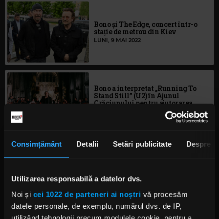
Bono și The Edge, concert într-o
staţie de metrou din Kiev
LUNI, 9 MAI 2022
Bono a interpretat „Running To
Stand Still” (U2) în Ajunul
Crăciunului pentru ajutorarea
persoanelor fără adăpost
LUNI, 27 DECEMBRIE 2021
Consimțământ
Detalii
Setări publicitate
Despre
Bono și The Edge, cover dupa
„Stairway to Heaven” in
autoizolare
Utilizarea responsabilă a datelor dvs.
MIERCURI, 29 IULIE 2020
Noi și
cei 1022 de parteneri ai noștri
vă procesăm
datele personale, de exemplu, numărul dvs. de IP,
utilizând tehnologii precum modulele cookie, pentru a