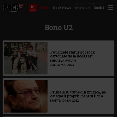
EXCLUSIV ONLINE
Bilete
Rock News
Interviuri
Rock Evergre
LIVE
Bono U2
Pe urmele starurilor rock
cartonate de la Bookfest
MIHAELA AVRAM
JOI, 25 MAI 2023
Primele 10 trupe din muzică, pe
categorii proprii, pentru Bono
MARȚI, 10 MAI 2022