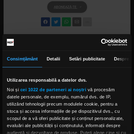
ABONEAZĂ-TE
TOP 100 ROCK FM 2017 - ORA 8 - PART 3
15 IANUARIE 2018 –
00:09:34
Consimțământ
Detalii
Setări publicitate
Despre
TOP 100 ROCK FM 2017 - ORA 6 - PART 2
15 IANUARIE 2018 –
00:18:19
Utilizarea responsabilă a datelor dvs.
Noi și
cei 1022 de parteneri ai noștri
vă procesăm
datele personale, de exemplu, numărul dvs. de IP,
TOP 100 ROCK FM 2017 - ORA 6 - PART 3
utilizând tehnologii precum modulele cookie, pentru a
15 IANUARIE 2018 –
00:09:54
stoca și accesa informațiile de pe dispozitivul dvs., cu
scopul de a vă oferi publicitate și conținut personalizate,
evaluări ale publicității și conținutului, informații despre
TOP 100 ROCK FM 2017 - ORA 7 - PART 1
audiență și dezvoltare de produse. Puteți alege cine și cu
15 IANUARIE 2018 –
00:21:08