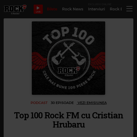
EXCLUSIV ONLINE
Bilete
Rock News
Interviuri
Rock Evergre
LIVE
PODCAST
30 EPISOADE
VEZI EMISIUNEA
Top 100 Rock FM cu Cristian
Hrubaru