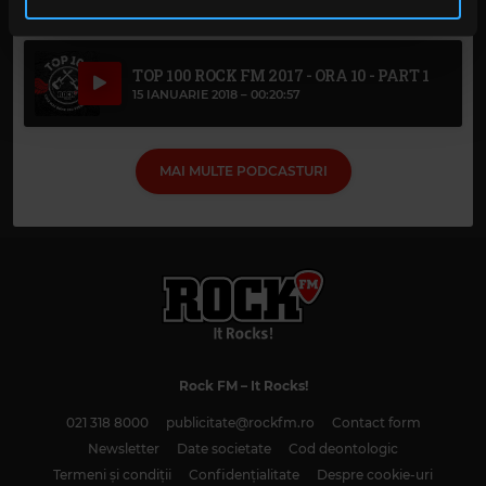
în urma folosirii serviciilor lor. În cazul în care alegeți să
continuați să utilizați website-ul nostru, sunteți de acord
cu utilizarea modulelor noastre cookie.
TOP 100 ROCK FM 2017 - ORA 10 - PART 1
15 IANUARIE 2018 –
00:20:57
MAI MULTE PODCASTURI
Rock FM
– It Rocks!
021 318 8000
publicitate@rockfm.ro
Contact form
Newsletter
Date societate
Cod deontologic
Termeni și condiții
Confidențialitate
Despre cookie-uri