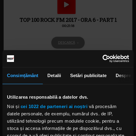
TOP 100 ROCK FM 2017 - ORA 6 - PART 1
00:21:18
DESCARCĂ
Alte podcasturi
Consimțământ
Detalii
Setări publicitate
Despre
TOP 100 ROCK FM 2017 - ORA 10 - PART 3
15 IANUARIE 2018 –
00:08:07
Utilizarea responsabilă a datelor dvs.
Noi și
cei 1022 de parteneri ai noștri
vă procesăm
datele personale, de exemplu, numărul dvs. de IP,
TOP 100 ROCK FM 2017 - ORA 10 - PART 2
utilizând tehnologii precum modulele cookie, pentru a
15 IANUARIE 2018 –
00:20:06
stoca și accesa informațiile de pe dispozitivul dvs., cu
scopul de a vă oferi publicitate și conținut personalizate,