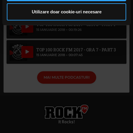
privire la modul în care folosiți site-ul nostru. Aceștia le
15 IANUARIE 2018 –
00:18:59
pot combina cu alte informații oferite de dvs. sau culese
Utilizare doar cookie-uri necesare
în urma folosirii serviciilor lor. În cazul în care alegeți să
TOP 100 ROCK FM 2017 - ORA 8 - PART 1
continuați să utilizați website-ul nostru, sunteți de acord
15 IANUARIE 2018 –
00:19:26
cu utilizarea modulelor noastre cookie.
TOP 100 ROCK FM 2017 - ORA 7 - PART 3
15 IANUARIE 2018 –
00:07:45
MAI MULTE PODCASTURI