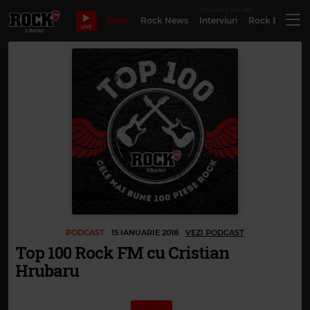
EXCLUSIV ONLINE
Bilete
Rock News
Interviuri
Rock Evergre
LIVE
PODCAST
15 IANUARIE 2018
VEZI PODCAST
Top 100 Rock FM cu Cristian
Hrubaru