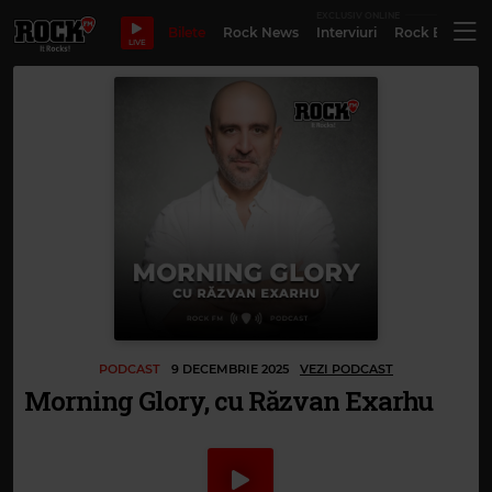
EXCLUSIV ONLINE
Bilete
Rock News
Interviuri
Rock Evergre
LIVE
PODCAST
9 DECEMBRIE 2025
VEZI PODCAST
Morning Glory, cu Răzvan Exarhu