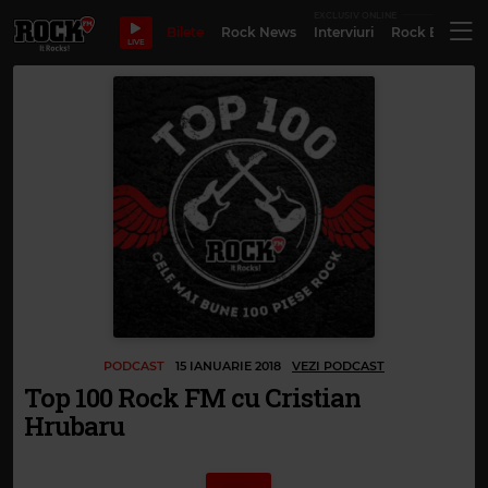
EXCLUSIV ONLINE
Bilete
Rock News
Interviuri
Rock Evergre
LIVE
PODCAST
15 IANUARIE 2018
VEZI PODCAST
Top 100 Rock FM cu Cristian
Hrubaru