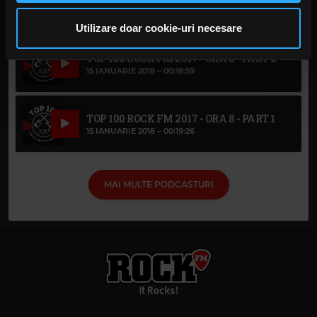
privire la modul în care folosiți site-ul nostru. Aceștia le
15 IANUARIE 2018 –
00:09:34
pot combina cu alte informații oferite de dvs. sau culese
Utilizare doar cookie-uri necesare
în urma folosirii serviciilor lor. În cazul în care alegeți să
TOP 100 ROCK FM 2017 - ORA 8 - PART 2
continuați să utilizați website-ul nostru, sunteți de acord
15 IANUARIE 2018 –
00:18:59
cu utilizarea modulelor noastre cookie.
TOP 100 ROCK FM 2017 - ORA 8 - PART 1
15 IANUARIE 2018 –
00:19:26
MAI MULTE PODCASTURI