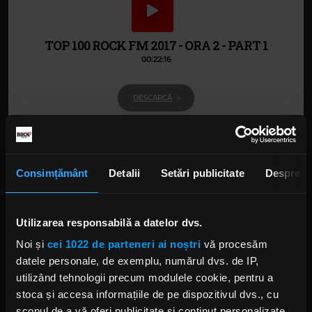
TOP 100 ROCK FM 2017 - ORA 2 - PART 1
00:22:16
DESCARCĂ
Alte podcasturi
Consimțământ
Detalii
Setări publicitate
Despre
TOP 100 ROCK FM 2017 - ORA 6 - PART 1
15 IANUARIE 2018 –
00:21:18
Utilizarea responsabilă a datelor dvs.
Noi și
cei 1022 de parteneri ai noștri
vă procesăm
datele personale, de exemplu, numărul dvs. de IP,
TOP 100 ROCK FM 2017 - ORA 10 - PART 3
utilizând tehnologii precum modulele cookie, pentru a
15 IANUARIE 2018 –
00:08:07
stoca și accesa informațiile de pe dispozitivul dvs., cu
scopul de a vă oferi publicitate și conținut personalizate,