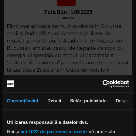
Folk Bun - 1.09.2025
01:47:41
Fiind mai aproape de muzică clasică în Corul de
copii al Radiodifuziunii Române, în liceul de
muzică și, mai târziu, în Academia de Muzică din
București, am stat destul de departe de rock, cu
energia lui specială, cu ritmul lui barbatesc și
“chitara distorsionata” pe care le-am experimentat
târziu, dupa 25 de ani, in trupe de rock-folk
alternativ.
DESCARCĂ
Consimțământ
Detalii
Setări publicitate
Despre
Utilizarea responsabilă a datelor dvs.
Alte podcasturi
Noi și
cei 1022 de parteneri ai noștri
vă procesăm