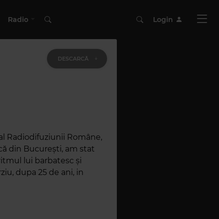
Radio
Login
DESCARCĂ
 al Radiodifuziunii Române,
că din București, am stat
itmul lui barbatesc și
ziu, dupa 25 de ani, in