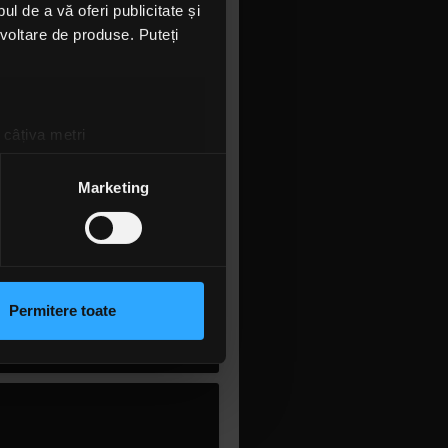
l de a vă oferi publicitate și
ezvoltare de produse. Puteți
 câțiva metri
amprentare)
țele la
secțiunea cu detalii
.
Marketing
 sociale și pentru a analiza
rmații cu privire la modul în
n urma folosirii serviciilor
Permitere toate
lizarea modulelor noastre