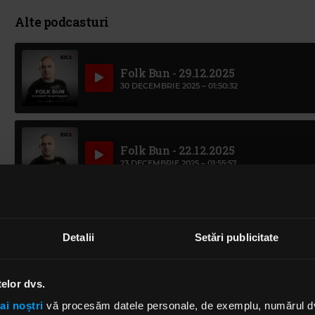
Alte podcasturi
Folk Bun - 29.12.2025
30 DECEMBRIE 2025 –
01:50:32
Folk Bun - 22.12.2025
23 DECEMBRIE 2025 –
01:55:57
Folk Bun - 15.12.2025
Detalii
Setări publicitate
16 DECEMBRIE 2025 –
01:57:46
telor dvs.
Folk Bun - 8.12.2025
ai noștri
vă procesăm datele personale, de exemplu, numărul dvs.