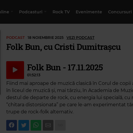
nline
Podcasturi
Rock TV
Evenimente
Concursuri
PODCAST
18 NOIEMBRIE 2025
VEZI PODCAST
Folk Bun, cu Cristi Dumitrașcu
Folk Bun - 17.11.2025
01:52:13
Fiind mai aproape de muzică clasică în Corul de copii
în liceul de muzică și, mai târziu, în Academia de Muzi
destul de departe de rock, cu energia lui specială, cu r
“chitara distorsionata” pe care le-am experimentat târ
trupe de rock-folk alternativ.