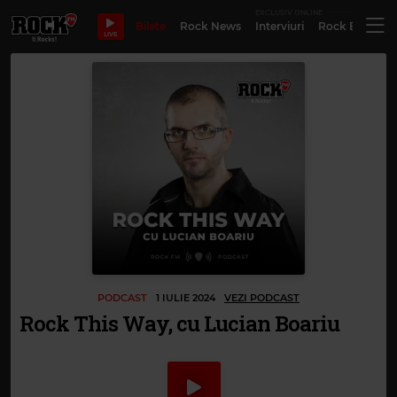
EXCLUSIV ONLINE
Bilete
Rock News
Interviuri
Rock Evergre
LIVE
PODCAST
1 IULIE 2024
VEZI PODCAST
Rock This Way, cu Lucian Boariu