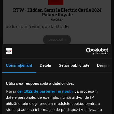
RTW - Hidden Gems la Electric Castle 2024
Palaye Royale
00:05:57
de luni până vineri, de la 13 la 16
DESCARCĂ
Consimțământ
Detalii
Setări publicitate
Despre
Alte podcasturi
RTW - invitat Cosmin Mihuta - organizator
al GUGULAN Rock Open Air Festival
Utilizarea responsabilă a datelor dvs.
10 AUGUST 2024 –
00:09:17
Noi și
cei 1022 de parteneri ai noștri
vă procesăm
datele personale, de exemplu, numărul dvs. de IP,
Hidden Gems la Electric Castle 2024:
Kawala
utilizând tehnologii precum modulele cookie, pentru a
12 IULIE 2024 –
00:05:35
stoca și accesa informațiile de pe dispozitivul dvs., cu