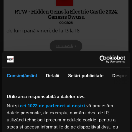
RTW - Hidden Gems la Electric Castle 2024:
Genesis Owusu
00:05:28
de luni până vineri, de la 13 la 16
DESCARCĂ
Consimțământ
Detalii
Setări publicitate
Despre
Alte podcasturi
RTW - invitat Cosmin Mihuta - organizator
al GUGULAN Rock Open Air Festival
Utilizarea responsabilă a datelor dvs.
10 AUGUST 2024 –
00:09:17
Noi și
cei 1022 de parteneri ai noștri
vă procesăm
datele personale, de exemplu, numărul dvs. de IP,
Hidden Gems la Electric Castle 2024:
Kawala
utilizând tehnologii precum modulele cookie, pentru a
12 IULIE 2024 –
00:05:35
stoca și accesa informațiile de pe dispozitivul dvs., cu