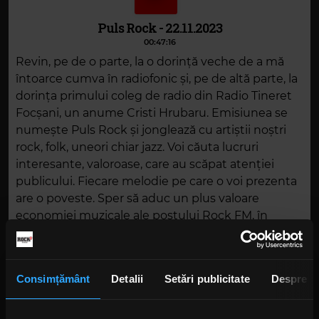
Puls Rock - 22.11.2023
00:47:16
Revin, pe de o parte, la o dorință veche de a mă
întoarce cumva în radiofonic și, pe de altă parte, la
dorința primului coleg de radio din Radio Tineret
Focșani, un anume Cristi Hrubaru. Emisiunea se
numește Puls Rock și jonglează cu artiștii noștri
rock, folk, uneori chiar jazz. Voi căuta lucruri
interesante, valoroase, care au scăpat atenției
publicului. Fiecare melodie pe care o voi prezenta
are o poveste. Sper să aduc un plus valoare
economiei muzicale ale postului Rock FM, în
această oră, în fiecare miercuri de la 19.00. Radioul
mi-a oferit și sunt sigur că îmi va oferi în
continuare libertate totală.
Consimțământ
Detalii
Setări publicitate
Despre
DESCARCĂ