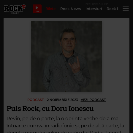
EXCLUSIV ONLINE
Bilete
Rock News
Interviuri
Rock Evergre
LIVE
PODCAST
2 NOIEMBRIE 2023
VEZI PODCAST
Puls Rock, cu Doru Ionescu
Revin, pe de o parte, la o dorință veche de a mă
întoarce cumva în radiofonic și, pe de altă parte, la
dorința primului coleg de radio din Radio Tineret