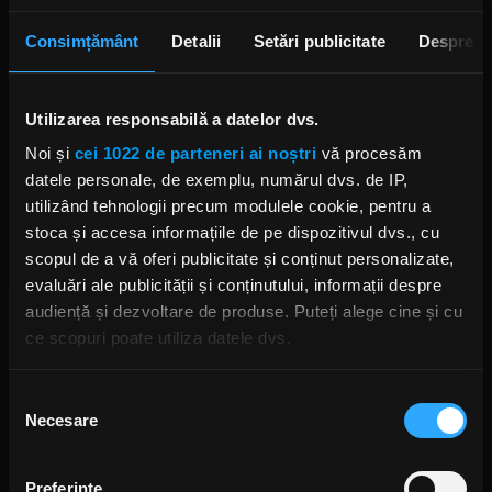
Rock FM: Cezar Popescu, Jurjak, Celelalte Cuvinte,
Rix, The Different Class, Experimental Q, Burning
Consimțământ
Detalii
Setări publicitate
Despre
Table, Richard Oschanitzky, Other Sense, Elven
Bird, OneNightStand, NSK, DJ Vasile, FFN în
Rockul Carantinei 2020.
Utilizarea responsabilă a datelor dvs.
Noi și
cei 1022 de parteneri ai noștri
vă procesăm
datele personale, de exemplu, numărul dvs. de IP,
DESCARCĂ
utilizând tehnologii precum modulele cookie, pentru a
stoca și accesa informațiile de pe dispozitivul dvs., cu
scopul de a vă oferi publicitate și conținut personalizate,
evaluări ale publicității și conținutului, informații despre
Alte podcasturi
audiență și dezvoltare de produse. Puteți alege cine și cu
ce scopuri poate utiliza datele dvs.
Ediția 35 Puls Rock / 3 ianuarie / ROCK FM
5 IANUARIE 2024 –
00:58:20
Dacă ne permiteți, am dori, de asemenea:
Selecția
Necesare
Să colectăm informațiile cu privire la locația dvs.
consimțământului
Ediția 34 Puls Rock / 27 decembrie / ROCK
geografică cu o exactitate de până la câțiva metri
FM
Să vă identificăm dispozitivul scanândul-l în mod
28 DECEMBRIE 2023 –
00:56:47
Preferinţe