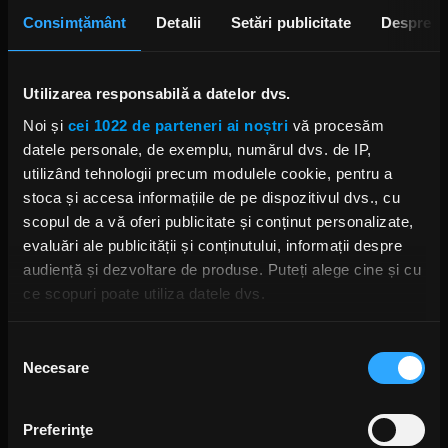
vineri, la ROCK DRIVER, între orele 16:00-19:00.
Consimțământ
Detalii
Setări publicitate
Despre
DESCARCĂ
Utilizarea responsabilă a datelor dvs.
Noi și
cei 1022 de parteneri ai noștri
vă procesăm
datele personale, de exemplu, numărul dvs. de IP,
Alte podcasturi
utilizând tehnologii precum modulele cookie, pentru a
stoca și accesa informațiile de pe dispozitivul dvs., cu
Rock Driver - 14.07.2026 - Liviu
scopul de a vă oferi publicitate și conținut personalizate,
Condurache, despre Bucovina Motor Fest
2026
evaluări ale publicității și conținutului, informații despre
14 IULIE 2026 –
00:09:12
audiență și dezvoltare de produse. Puteți alege cine și cu
ce scopuri poate utiliza datele dvs.
Rock Driver - 9.07.2026 - Mirela Caracote &
Mihai Stan, despre Bucharest Town
Charity Run
Dacă ne permiteți, am dori, de asemenea:
9 IULIE 2026 –
00:10:06
Selecția
Necesare
Să colectăm informațiile cu privire la locația dvs.
consimțământului
Rock Driver - 30.06.2026 - 7th Boulevard și
geografică cu o exactitate de până la câțiva metri
Scarlet Stain, despre single-ul „Ne vedem
în Vamă”
Să vă identificăm dispozitivul scanândul-l în mod
Preferinţe
1 IULIE 2026 –
00:12:23
activ după caracteristici specifice (amprentare)