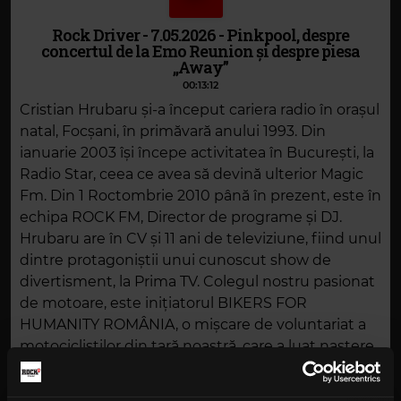
Rock Driver - 7.05.2026 - Pinkpool, despre
concertul de la Emo Reunion și despre piesa
„Away”
00:13:12
Cristian Hrubaru și-a început cariera radio în orașul
natal, Focșani, în primăvară anului 1993. Din
ianuarie 2003 își începe activitatea în București, la
Radio Star, ceea ce avea să devină ulterior Magic
Fm. Din 1 Roctombrie 2010 până în prezent, este în
echipa ROCK FM, Director de programe și DJ.
Hrubaru are în CV și 11 ani de televiziune, fiind unul
dintre protagoniștii unui cunoscut show de
divertisment, la Prima TV. Colegul nostru pasionat
de motoare, este inițiatorul BIKERS FOR
HUMANITY ROMÂNIA, o mișcare de voluntariat a
motocicliștilor din țară noastră, care a luat naștere
în 2016 (bikersforhumanity.ro). Pe Hrubaru îl puteți
ascultă pe frecventele ROCK FM, de luni până