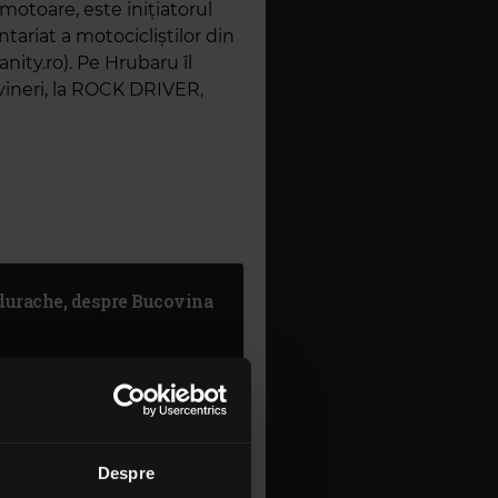
motoare, este inițiatorul
iat a motocicliștilor din
nity.ro). Pe Hrubaru îl
vineri, la ROCK DRIVER,
ndurache, despre Bucovina
acote & Mihai Stan, despre
Despre