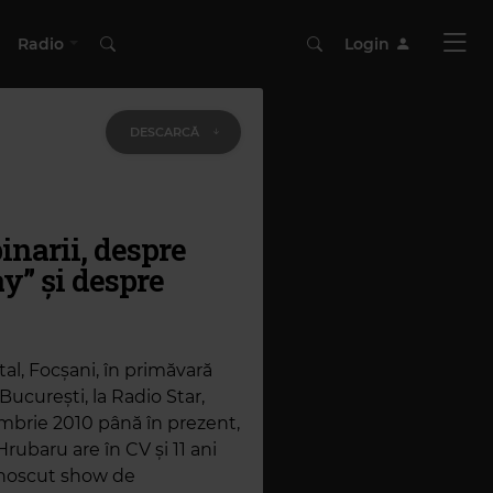
Radio
Login
DESCARCĂ
inarii, despre
y” și despre
tal, Focșani, în primăvară
București, la Radio Star,
ombrie 2010 până în prezent,
ubaru are în CV și 11 ani
cunoscut show de