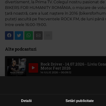
divertisment, la Prima TV. Colegul nostru pasionat de 
BIKERS FOR HUMANITY ROMÂNIA, o mișcare de voluntar
țară noastră, care a luat naștere în 2016 (bikersforhuma
puteți ascultă pe frecventele ROCK FM, de luni până 
între orele 16:00-19:00.
Alte podcasturi
Rock Driver - 14.07.2026 - Liviu Co
Motor Fest 2026
14 IULIE 2026 –
00:09:12
Rock Driver - 9.07.2026 - Mirela Car
Bucharest Town Charity Run
9 IULIE 2026 –
00:10:06
Detalii
Setări publicitate