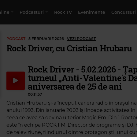
nline
Podcasturi
Rock TV
Evenimente
Concursuri
PODCAST
5 FEBRUARIE 2026
VEZI PODCAST
Rock Driver, cu Cristian Hrubaru
Rock Driver - 5.02.2026 - Țap
turneul „Anti-Valentine's Da
aniversarea de 25 de ani
00:11:57
Cristian Hrubaru și-a început cariera radio în orașul na
anului 1993. Din ianuarie 2003 își începe activitatea în 
ceea ce avea să devină ulterior Magic Fm. Din 1 Roct
este în echipa ROCK FM, Director de programe și DJ. Hr
de televiziune, fiind unul dintre protagoniștii unui 