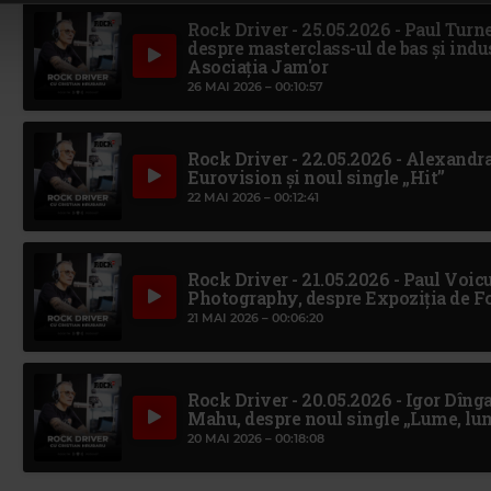
Rock Driver - 25.05.2026 - Paul Turne
despre masterclass-ul de bas și indu
Asociația Jam'or
26 MAI 2026 –
00:10:57
Rock Driver - 22.05.2026 - Alexandra
Eurovision și noul single „Hit”
22 MAI 2026 –
00:12:41
Rock Driver - 21.05.2026 - Paul Voicu
Photography, despre Expoziția de Fo
21 MAI 2026 –
00:06:20
Rock Driver - 20.05.2026 - Igor Dînga
Mahu, despre noul single „Lume, lu
20 MAI 2026 –
00:18:08