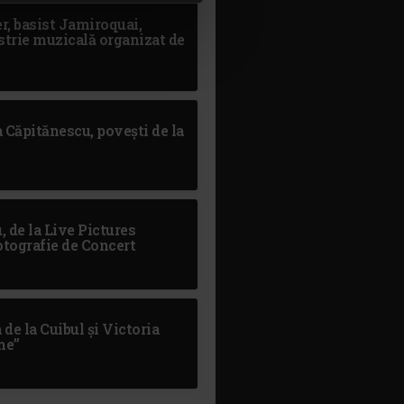
r, basist Jamiroquai,
strie muzicală organizat de
 Căpitănescu, povești de la
, de la Live Pictures
tografie de Concert
 de la Cuibul și Victoria
me”