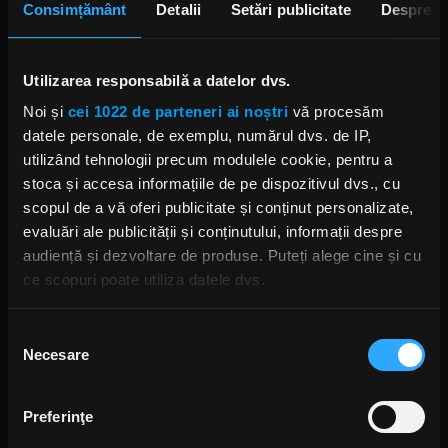
Consimțământ
Detalii
Setări publicitate
Despre
Foreigner. De pe vinil. Apoi, pe-o banda de
magnetofon, am mai descoperit un cantec
special: The Passenger cu Iggy Pop. Rock! Iar
Utilizarea responsabilă a datelor dvs.
pe-un CD, i-am regasit si pe Led Zepp. Si imi
Noi și
cei 1022 de parteneri ai noștri
vă procesăm
doresc sa ies la pensie ca om de radio.
datele personale, de exemplu, numărul dvs. de IP,
Deocamdata, sunt pur si simplu indragostit de
utilizând tehnologii precum modulele cookie, pentru a
rock-ul brit (clasic, dar si contemporan). Aici, la
stoca și accesa informațiile de pe dispozitivul dvs., cu
ROCK FM, ne auzim la ROCK THIS WAY.
scopul de a vă oferi publicitate și conținut personalizate,
Goooood Rockin’ !!!
evaluări ale publicității și conținutului, informații despre
audiență și dezvoltare de produse. Puteți alege cine și cu
ce scopuri poate utiliza datele dvs.
Lucian Boariu
Dacă ne permiteți, am dori, de asemenea:
LUNI, 1 IULIE 2024
Selecția
Necesare
Să colectăm informațiile cu privire la locația dvs.
consimțământului
geografică cu o exactitate de până la câțiva metri
Hidden Gems la Electric Castle
Să vă identificăm dispozitivul scanândul-l în mod
2024: Palaye Royale
Preferinţe
activ după caracteristici specifice (amprentare)
2 ANI ÎN URMĂ