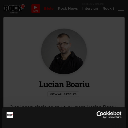
EXCLUSIV ONLINE
Bilete
Rock News
Interviuri
Rock Evergre
LIVE
Lucian Boariu
VIEW ALL ARTICLES
O sa incep clasic: te salut, eu sunt Lucian Boariu.
Am inceput sa fac radio inca din mileniul trecut,
de prin 1992. Iar daca bine imi aduc aminte,
primul grup rock pe care l-am difuzat a fost