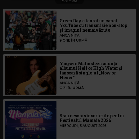
MAI MULT
Green Day a lansat un canal
YouTube cu transmisie non-stop
și imagini nemaivăzute
ANCA NIȚĂ
9 ORE ÎN URMĂ
Yngwie Malmsteen anunță
albumul Hell or High Water și
lansează single-ul „Now or
Never”
ANCA NIȚĂ
O ZI ÎN URMĂ
S-au deschis înscrierile pentru
Festivalul Mamaia 2026
MIERCURI, 5 AUGUST 2026