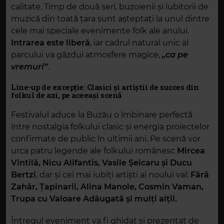
calitate. Timp de două seri, buzoienii și iubitorii de
muzică din toată țara sunt așteptați la unul dintre
cele mai speciale evenimente folk ale anului.
Intrarea este liberă
, iar cadrul natural unic al
parcului va găzdui atmosfere magice,
„ca pe
vremuri”
.
Line-up de excepție: Clasici și artiștii de succes din
folkul de azi, pe aceeași scenă
Festivalul aduce la Buzău o îmbinare perfectă
între nostalgia folkului clasic și energia proiectelor
confirmate de public în ultimii ani. Pe scenă vor
urca patru legende ale folkului românesc
Mircea
Vintilă, Nicu Alifantis, Vasile Șeicaru și Ducu
Bertzi
, dar și cei mai iubiți artiști ai noului val:
Fără
Zahăr, Țapinarii, Alina Manole, Cosmin Vaman,
Trupa cu Valoare Adăugată și mulți alții.
Întregul eveniment va fi ghidat și prezentat de