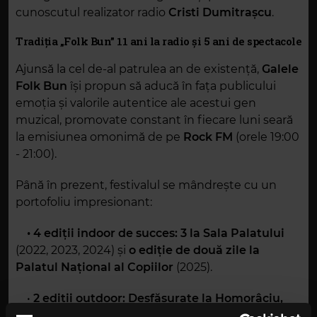
cunoscutul realizator radio
Cristi Dumitrașcu
.
Tradiția „Folk Bun” 11 ani la radio și 5 ani de spectacole
Ajunsă la cel de-al patrulea an de existență,
Galele
Folk Bun
își propun să aducă în fața publicului
emoția și valorile autentice ale acestui gen
muzical, promovate constant în fiecare luni seară
la emisiunea omonimă de pe
Rock FM
(orele 19:00
- 21:00).
Până în prezent, festivalul se mândrește cu un
portofoliu impresionant:
• 4 ediții indoor de succes: 3 la Sala Palatului
(2022, 2023, 2024) și
o ediție de două zile la
Palatul Național al Copiilor
(2025).
•
2 ediții outdoor: Desfășurate la Homorâciu,
județul Prahova
(2024 și 2025).