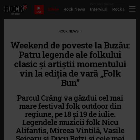
EXCLUSIV ONLINE
Bilete
Rock News
Interviuri
Rock Evergre
LIVE
ROCK NEWS
Weekend de poveste la Buzău:
Patru legende ale folkului
clasic și artiștii momentului
vin la ediția de vară „Folk
Bun”
Parcul Crâng va găzdui cel mai
mare festival folk outdoor din
regiune, pe 18 și 19 de iulie.
Legendele muzicii folk Nicu
Alifantis, Mircea Vintilă, Vasile
Șeicaru și Ducu Betzi și cele mai