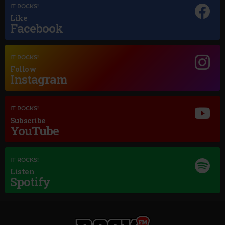
IT ROCKS!
Like
Facebook
Magic Jazz
IT ROCKS!
FRANK SINATRA
Follow
–
STELLA BY STARLIGHT
Instagram
IT ROCKS!
Subscribe
YouTube
IT ROCKS!
Listen
Spotify
Magic Classic Music
GERALD FINZI
–
ECLOGUE, OP.10