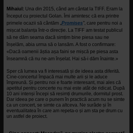
Mihaiul:
 Una din 2015, când am cântat la TIFF. Eram la 
început cu proiectul Golan. Îmi amintesc că era printre 
primele ocazii să cântăm „
Promises
”
, care pentru noi a 
mișcat balanța într-o direcție. La TIFF am testat publicul 
să ne dăm seama dacă simțim bine piesa sau ne 
înșelăm, abia urma să o lansăm. A fost o confirmare: 
«Dacă oamenii ăștia așa faini se mișcă pe piesa asta 
înseamnă că nu ne-am înșelat. Hai să-i dăm înainte.»
Sper că lumea va fi interesată și de ideea asta diferită. 
Cine-concertul împacă mai multe arii și le aduce 
împreună. Și pentru noi e foarte interesant, mai ales că 
apetitul pentru concerte nu mai este atât de ridicat. După 
10 ani intenși începi să resimți drumurile, dormitul prost. 
Dar ideea pe care o punem în practică acum nu se simte 
ca un concert, se simte ca altceva. Ne surâde și în 
eventualitatea în care am repeta-o și am sta pe drum cu 
un astfel de proiect.
