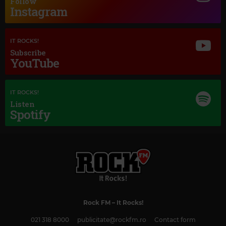
Follow
Instagram
Magic Jazz
TONY BENNETT AMY WINEHOUSE
–
BODY AND SOUL
IT ROCKS!
Subscribe
YouTube
IT ROCKS!
Listen
Spotify
Rock FM
– It Rocks!
021 318 8000
publicitate@rockfm.ro
Contact form