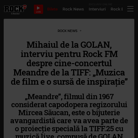
EXCLUSIV ONLINE
Bilete
Rock News
Interviuri
Rock Evergre
LIVE
ROCK NEWS
Mihaiul de la GOLAN,
interviu pentru Rock FM
despre cine-concertul
Meandre de la TIFF: „Muzica
de film e o sursă de inspirație”
„Meandre”, filmul din 1967
considerat capodopera regizorului
Mircea Săucan, este o bijuterie
avangardistă care va avea parte de
o proiecție specială la TIFF.25 cu
muzică live, compusă de GOLAN