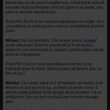
format nou cu un 
sound
 complet nou.
A fost foarte plăcută 
senzația după schimbare când am găsit și un public nou, 
care ne ascultă regulat acum. 
Rock FM:
Ați zis la un moment dat despre un single, că e 
„soundtrack-ul vostru pentru ceea ce se întâmplă acum în 
lume”.
Mihaiul:
 Da, îmi amintesc. Era despre piesa „
Anima
”, 
acum câțiva ani. Eram în pandemie și în tot haosul 
respectiv, am venit exact cu opusul: o piesă foarte calmă, 
plină de introspecție. 
Rock FM:
Cum ar suna soundtrack-ul pentru ce se 
întâmplă acum în lume, dacă ai putea să descrii așa, ca 
într-un joc?
Mihaiul:
 Ce-i drept, dacă ar fi să folosesc un sunet ca să 
descriu ce aud acum în jur, aș folosi un 
white noise
. E 
atât de multă gălăgie încât ajunge să se anuleze.
Să se 
antifazeze. Deci aș face o piesă care descrie senzația 
asta. 