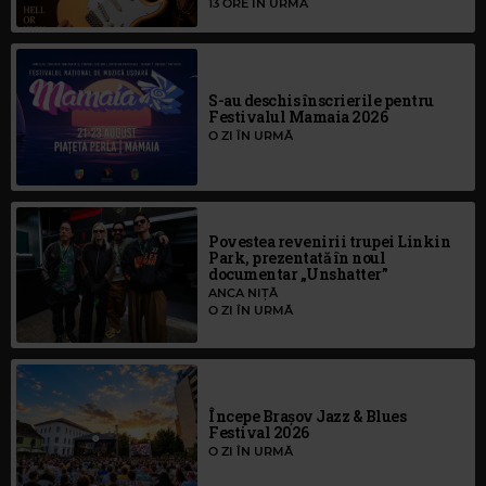
13 ORE ÎN URMĂ
S-au deschis înscrierile pentru
Festivalul Mamaia 2026
O ZI ÎN URMĂ
Povestea revenirii trupei Linkin
Park, prezentată în noul
documentar „Unshatter”
ANCA NIȚĂ
O ZI ÎN URMĂ
Începe Brașov Jazz & Blues
Festival 2026
O ZI ÎN URMĂ