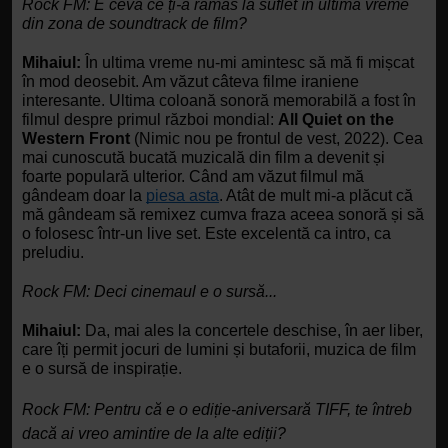
Rock FM:
E ceva ce ți-a rămas la suflet în ultima vreme 
din zona de soundtrack de film?
Mihaiul:
 În ultima vreme nu-mi amintesc să mă fi mișcat 
în mod deosebit. Am văzut câteva filme iraniene 
interesante. Ultima coloană sonoră memorabilă a fost în 
filmul despre primul război mondial: 
All Quiet on the 
Western Front
 (Nimic nou pe frontul de vest, 2022). Cea 
mai cunoscută bucată muzicală din film a devenit și 
foarte populară ulterior. Când am văzut filmul mă 
gândeam doar la 
piesa asta
. Atât de mult mi-a plăcut că 
mă gândeam să remixez cumva fraza aceea sonoră și să 
o folosesc într-un live set. Este excelentă ca intro, ca 
preludiu.
Rock FM:
Deci cinemaul e o sursă...
Mihaiul:
 Da, mai ales la concertele deschise, în aer liber, 
care îți permit jocuri de lumini și butaforii, muzica de film 
e o sursă de inspirație. 
Rock FM:
Pentru că e o ediție-aniversară TIFF, te întreb 
dacă ai vreo amintire de la alte ediții?