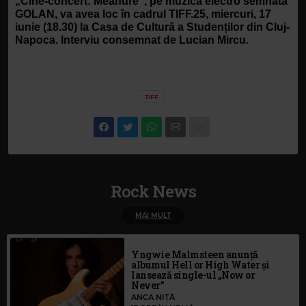
„Cine-concert: Meandre”, pe muzica electro semnată 
GOLAN, va avea loc în cadrul TIFF.25, miercuri, 17 
iunie (18.30) la Casa de Cultură a Studenților din Cluj-
Napoca. Interviu consemnat de Lucian Mircu.
TIFF
Rock News
MAI MULT
Yngwie Malmsteen anunță
albumul Hell or High Water și
lansează single-ul „Now or
Never”
ANCA NIȚĂ