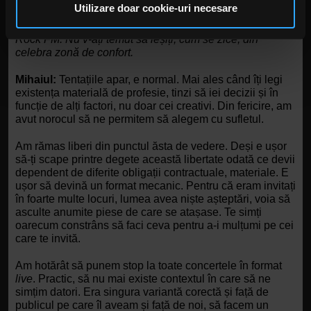
pot combina cu alte informații oferite de dvs. sau culese
Utilizare doar cookie-uri necesare
în urma folosirii serviciilor lor. În cazul în care alegeți să
Rock FM:
Nu v-ați temut să ieșiți, cum se zice, din 
continuați să utilizați website-ul nostru, sunteți de acord
celebra zonă de confort.
cu utilizarea modulelor noastre cookie.
Mihaiul:
 Tentațiile apar, e normal. Mai ales când îți legi 
existența materială de profesie, tinzi să iei decizii și în 
funcție de alți factori, nu doar cei creativi. Din fericire, am 
avut norocul să ne permitem să alegem cu sufletul. 
Am rămas liberi din punctul ăsta de vedere. Deși e ușor 
să-ți scape printre degete această libertate odată ce devii 
dependent de diferite obligații contractuale, materiale. E 
ușor să devină un format mecanic. Pentru că eram invitați 
în foarte multe locuri, lumea avea niște așteptări, voia să 
asculte anumite piese de care se atașase. Te simți 
oarecum constrâns să faci ceva pentru a-i mulțumi pe cei 
care te invită. 
Am hotărât să punem stop la toate concertele în format 
live
. Practic, să nu mai existe contextul în care să ne 
simțim datori. Era singura variantă corectă și față de 
publicul pe care îl aveam și față de noi, să facem un 