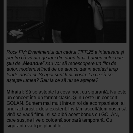
Rock FM: Evenimentul din cadrul TIFF.25 e interesant și 
pentru că vă atrage fani din două lumi.
Lumea celor care 
știu de 
„
Meandre
” sau vor să redescopere un film de 
autor, modernist încă de pe atunci, dar în același timp 
foarte abstract. Și apoi sunt fanii voștri. La ce să se 
aștepte lumea? Sau la ce să nu se aștepte? 
Mihaiul:
 Să se aștepte la ceva nou, cu siguranță. Nu este 
un concert într-un format clasic. Și nu este un concert 
GOLAN.
Suntem mai mult într-un rol de acompaniatori ai 
unui act artistic deja existent. Invităm ascultătorii noștri să 
vină să vadă filmul și să aibă acest bonus cu GOLAN, 
care susține live o coloană sonoară temporară.
Cu 
siguranță va fi pe placul lor. 