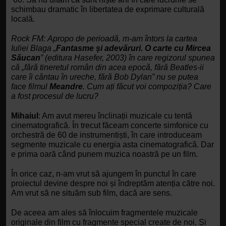
schimbau dramatic în libertatea de exprimare culturală 
locală. 
Rock FM:
Apropo de perioadă, m-am întors la cartea 
Iuliei Blaga „
Fantasme și adevăruri. O carte cu Mircea 
Săucan
” (editura Hasefer, 2003) în care regizorul spunea 
că „fără tineretul român din acea epocă, fără Beatles-ii 
care îi cântau în ureche, fără Bob Dylan” nu se putea 
face filmul 
Meandre
. Cum ați făcut voi compoziția? Care 
a fost procesul de lucru?
Mihaiul
: Am avut mereu înclinații muzicale cu tentă 
cinematografică. În trecut făceam concerte simfonice cu 
orchestră de 60 de instrumentiști, în care introduceam 
segmente muzicale cu energia asta cinematografică. Dar 
e prima oară când punem muzica noastră pe un film.
În orice caz, n-am vrut să ajungem în punctul în care 
proiectul devine despre noi și îndreptăm atenția către noi. 
Am vrut să ne situăm sub film, dacă are sens. 
De aceea am ales să înlocuim fragmentele muzicale 
originale din film cu fragmente special create de noi. Și 