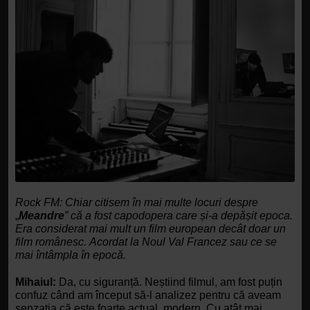
Rock FM:
Chiar citisem în mai multe locuri despre 
„
Meandre
” că a fost capodopera care și-a depășit epoca. 
Era considerat mai mult un film european decât doar un 
film românesc.
Acordat la Noul Val Francez sau ce se 
mai întâmpla în epocă. 
Mihaiul:
 Da, cu siguranță. Neștiind filmul, am fost puțin 
confuz când am început să-l analizez pentru că aveam 
senzația că este foarte actual, modern.
Cu atât mai 