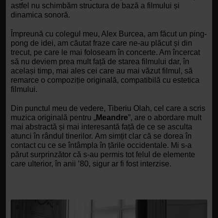
astfel nu schimbăm structura de bază a filmului și 
dinamica sonoră. 
Împreună cu colegul meu, Alex Burcea, am făcut un ping-
pong de idei, am căutat fraze care ne-au plăcut și din 
trecut, pe care le mai foloseam în concerte. Am încercat 
să nu deviem prea mult față de starea filmului dar, în 
același timp, mai ales cei care au mai văzut filmul, să 
remarce o compoziție originală, compatibilă cu estetica 
filmului.
Din punctul meu de vedere, Tiberiu Olah, cel care a scris 
muzica originală pentru „
Meandre
”, are o abordare mult 
mai abstractă și mai interesantă față de ce se asculta 
atunci în rândul tinerilor.
Am simțit clar că se dorea în 
contact cu ce se întâmpla în țările occidentale. Mi s-a 
părut surprinzător că s-au permis tot felul de elemente 
care ulterior, în anii ’80, sigur ar fi fost interzise. 