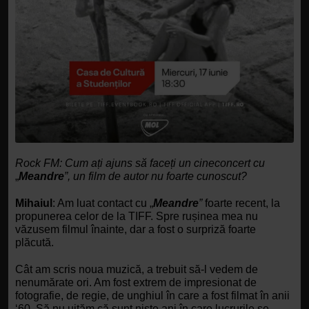
Rock FM:
Cum ați ajuns să faceți un cineconcert cu 
„
Meandre
”, un film de autor nu foarte cunoscut?
Mihaiul
: Am luat contact cu „
Meandre
” 
foarte recent, la 
propunerea celor de la TIFF. Spre rușinea mea nu 
văzusem filmul înainte, dar a fost o surpriză foarte 
plăcută. 
Cât am scris noua muzică, a trebuit să-l vedem de 
nenumărate ori. Am fost extrem de impresionat de 
fotografie, de regie, de unghiul în care a fost filmat în anii 
‘60. Să nu uităm că sunt niște ani în care lucrurile se 