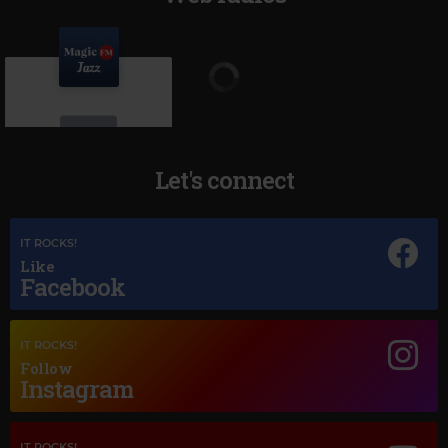
Let's connect
IT ROCKS!
Magic Jazz
Like
NORAH JONES
–
SUNRISE
Facebook
IT ROCKS!
Follow
Instagram
IT ROCKS!