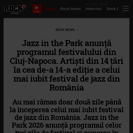
EXCLUSIV ONLINE
Bilete
Rock News
Interviuri
Rock Evergre
LIVE
ROCK NEWS
Jazz in the Park anunță
programul festivalului din
Cluj-Napoca. Artiști din 14 țări
la cea de-a 14-a ediție a celui
mai iubit festival de jazz din
România
Au mai rămas doar două zile până
la începerea celui mai iubit festival
de jazz din România. Jazz in the
Park 2026 anunță programul celor
trei zile de festival și punerea în