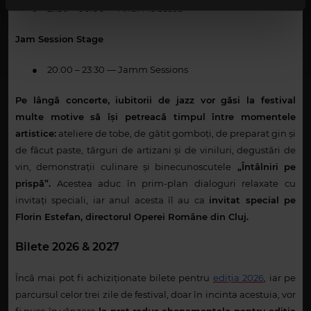
●
21:30 – 00:00 — Andi Moisescu
continuați să utilizați website-ul nostru, sunteți de acord
cu utilizarea modulelor noastre cookie.
Jam Session Stage
●
20:00 – 23:30 — Jamm Sessions
Pe lângă concerte, iubitorii de jazz vor găsi la festival
multe motive să își petreacă timpul între momentele
artistice:
ateliere de tobe, de gătit gomboți, de preparat gin și
de făcut paste, târguri de artizani și de viniluri, degustări de
vin, demonstrații culinare și binecunoscutele
„Întâlniri pe
prispă”.
Acestea aduc în prim-plan dialoguri relaxate cu
invitați speciali, iar anul acesta îl au ca
invitat special pe
Florin Estefan,
directorul Operei Române din Cluj
.
Bilete 2026 & 2027
Încă mai pot fi achiziționate bilete pentru
ediția 2026
, iar pe
parcursul celor trei zile de festival, doar în incinta acestuia, vor
fi puse în vânzare
la preț redus abonamentele pentru ediția