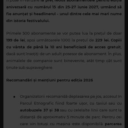
aniversară cu numărul 15 din 25-27 iunie 2027, urmând să
fie anunțat și headlinerul - unul dintre cele mai mari nume
din istoria festivalului.
Primele 500 abonamente se vor putea lua la prețul de doar
199 de lei
, apoi următoarele 1000 la prețul de
229 lei. Copiii
cu vârsta de până la 10 ani beneficiază de
acces gratuit
,
dacă sunt însoțiți de un adult posesor de abonament. În plus,
animalele de companie sunt binevenite, atât timp cât sunt
ținute sub supraveghere.
Recomandări și mențiuni pentru ediția 2026
●
Organizatorii recomandă deplasarea pe jos, accesul în
Parcul Etnografic fiind foarte ușor, cu taxiul sau cu
autobuzele 37 și 38
sau cu celelalte linii care sunt la
distanță de aproximativ 5 minute de parc. Pentru cei
care vin totuși cu mașina este disponibilă
parcarea