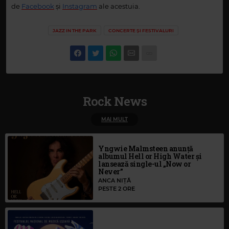
de
Facebook
și
Instagram
ale acestuia.
JAZZ IN THE PARK
CONCERTE ȘI FESTIVALURI
Rock News
MAI MULT
Yngwie Malmsteen anunță
albumul Hell or High Water și
lansează single-ul „Now or
Never”
ANCA NIȚĂ
PESTE 2 ORE