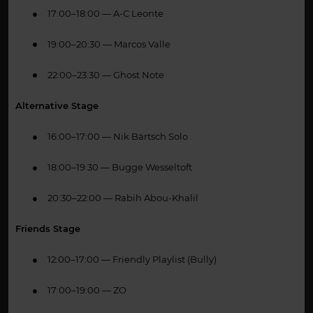
●
17:00–18:00 — A-C Leonte
19:00–20:30 — Marcos Valle
●
22:00–23:30 — Ghost Note
●
Alternative Stage
●
16:00–17:00 — Nik Bärtsch Solo
●
18:00–19:30 — Bugge Wesseltoft
●
20:30–22:00 — Rabih Abou-Khalil
Friends Stage
●
12:00–17:00 — Friendly Playlist (Bully)
●
17:00–19:00 — ZO