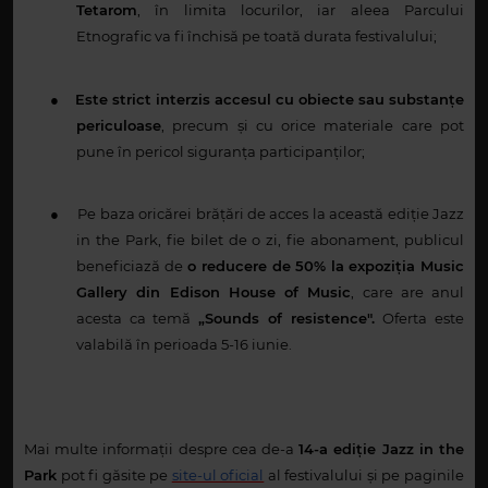
Tetarom
, în limita locurilor, iar aleea Parcului
Etnografic va fi închisă pe toată durata festivalului;
●
Este strict interzis accesul cu obiecte sau substanțe
periculoase
, precum și cu orice materiale care pot
pune în pericol siguranța participanților;
●
Pe baza oricărei brățări de acces la această ediție Jazz
in the Park, fie bilet de o zi, fie abonament, publicul
beneficiază de
o reducere de 50% la expoziția Music
Gallery din Edison House of Music
, care are anul
acesta ca temă
„Sounds of resistence".
Oferta este
valabilă în perioada 5-16 iunie.
Mai multe informații despre cea de-a
14-a ediție Jazz in the
Park
pot fi găsite pe
site-ul oficial
al festivalului și pe paginile