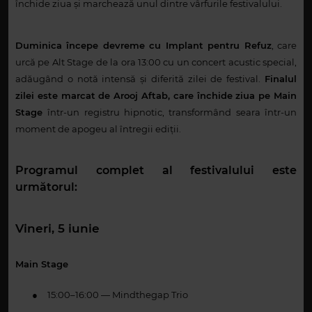
închide ziua și marchează unul dintre vârfurile festivalului.
Duminica începe devreme cu Implant pentru Refuz
, care
urcă pe Alt Stage de la ora 13:00 cu un concert acustic special,
adăugând o notă intensă și diferită zilei de festival.
Finalul
zilei este marcat de Arooj Aftab, care închide ziua pe Main
Stage
într-un registru hipnotic, transformând seara într-un
moment de apogeu al întregii ediții.
Programul complet al festivalului este
următorul:
Vineri, 5 iunie
Main Stage
●
15:00–16:00 — Mindthegap Trio