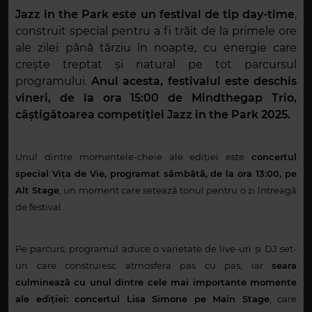
Jazz in the Park este un festival de tip day-time
,
construit special pentru a fi trăit de la primele ore
ale zilei până târziu în noapte, cu energie care
crește treptat și natural pe tot parcursul
programului.
Anul acesta, festivalul este deschis
vineri, de la ora 15:00 de Mindthegap Trio,
câștigătoarea competiției Jazz in the Park 2025.
Unul dintre momentele-cheie ale ediției este
concertul
special Vița de Vie, programat sâmbătă, de la ora 13:00, pe
Alt Stage
, un moment care setează tonul pentru o zi întreagă
de festival.
Pe parcurs, programul aduce o varietate de live-uri și DJ set-
uri care construiesc atmosfera pas cu pas, iar
seara
culminează cu unul dintre cele mai importante momente
ale ediției: concertul Lisa Simone pe Main Stage
, care