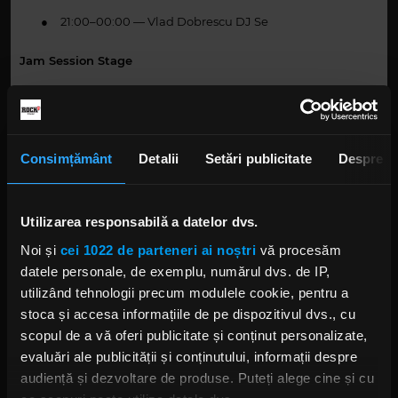
●
21:00–00:00 — Vlad Dobrescu DJ Se
Jam Session Stage
●
20:00–23:00 — Jamm Sessions
Duminică, 7 iunie
Consimțământ
Detalii
Setări publicitate
Despre
Main Stage
●
15:00 – 16:00 — Platonic Band
Utilizarea responsabilă a datelor dvs.
Noi și
cei 1022 de parteneri ai noștri
vă procesăm
●
17:00 – 18:00 — Ola Onabulé & Transylvania Jazz
datele personale, de exemplu, numărul dvs. de IP,
Ensemble
utilizând tehnologii precum modulele cookie, pentru a
stoca și accesa informațiile de pe dispozitivul dvs., cu
19:00 – 20:30 — Venna
●
scopul de a vă oferi publicitate și conținut personalizate,
●
22:00 – 23:30 — Arooj Aftab
evaluări ale publicității și conținutului, informații despre
audiență și dezvoltare de produse. Puteți alege cine și cu
Alternative Stage