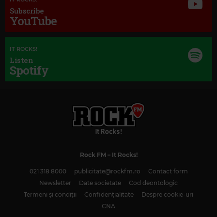
Subscribe
YouTube
IT ROCKS!
Listen
Spotify
Magic Classic Music
GIUSEPPE VERDI
–
AIDA: TRIUMPHAL MARCH
Rock FM
– It Rocks!
021 318 8000
publicitate@rockfm.ro
Contact form
Newsletter
Date societate
Cod deontologic
Termeni și condiții
Confidențialitate
Despre cookie-uri
CNA