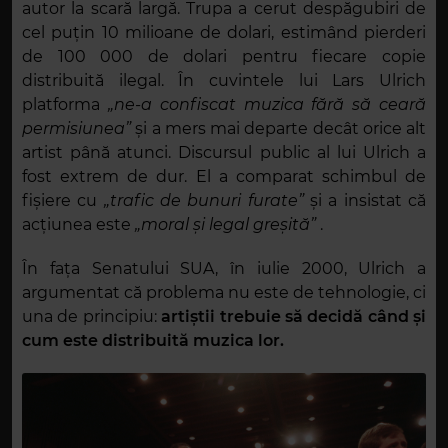
autor la scară largă. Trupa a cerut despăgubiri de
cel puțin 10 milioane de dolari, estimând pierderi
de 100 000 de dolari pentru fiecare copie
distribuită ilegal. În cuvintele lui Lars Ulrich
platforma
„ne-a confiscat muzica fără să ceară
permisiunea”
și a mers mai departe decât orice alt
artist până atunci. Discursul public al lui Ulrich a
fost extrem de dur. El a comparat schimbul de
fișiere cu
„trafic de bunuri furate”
și a insistat că
acțiunea este
„moral și legal greșită”
.
În fața Senatului SUA, în iulie 2000, Ulrich a
argumentat că problema nu este de tehnologie, ci
una de principiu:
artiștii trebuie să decidă când și
cum este distribuită muzica lor.