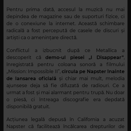
Pentru prima dată, accesul la muzică nu mai
depindea de magazine sau de suporturi fizice, ci
de o conexiune la internet. Această schimbare
radicală a fost percepută de casele de discuri și
artiști ca o amenințare directă.
Conflictul a izbucnit după ce Metallica a
descoperit că
demo-ul piesei „I Disappear”
,
înregistrată pentru coloana sonoră a filmului
„Mission: Impossible II”,
circula pe Napster înainte
de lansarea oficială
și chiar mai mult, melodia
ajunsese deja să fie difuzată de radiouri. Ce a
urmat a fost și mai alarmant pentru trupă. Nu doar
o piesă, ci întreaga discografie era depdată
disponibilă gratuit.
Acțiunea legală depusă în California a acuzat
Napster că facilitează încălcarea drepturilor de