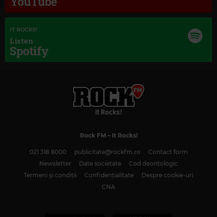
YouTube
IT ROCKS!
Listen
Spotify
Rock FM
– It Rocks!
Magic Classic Music
021 318 8000
publicitate@rockfm.ro
Contact form
GIACOMO PUCCINI
–
TURANDOT, SC 91, ACT III: NESSUN DORMA
Newsletter
Date societate
Cod deontologic
Termeni și condiții
Confidențialitate
Despre cookie-uri
CNA