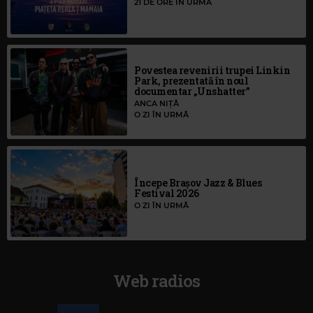
21 DE ORE ÎN URMĂ
Povestea revenirii trupei Linkin
Park, prezentată în noul
documentar „Unshatter”
ANCA NIȚĂ
O ZI ÎN URMĂ
Începe Brașov Jazz & Blues
Festival 2026
O ZI ÎN URMĂ
Web radios