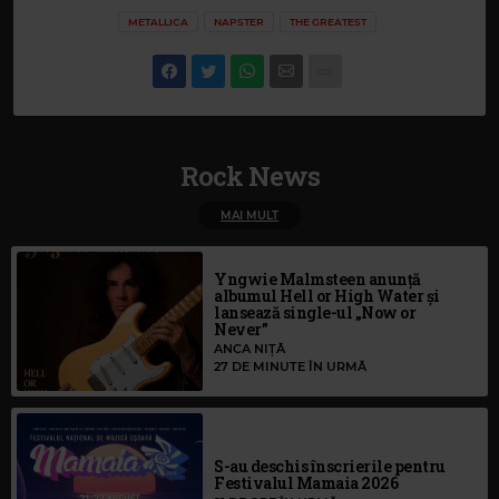
METALLICA
NAPSTER
THE GREATEST
Rock News
MAI MULT
Yngwie Malmsteen anunță
albumul Hell or High Water și
lansează single-ul „Now or
Never”
ANCA NIȚĂ
27 DE MINUTE ÎN URMĂ
S-au deschis înscrierile pentru
Festivalul Mamaia 2026