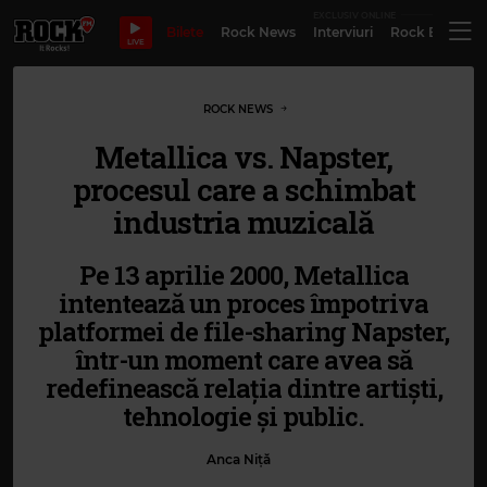
EXCLUSIV ONLINE
Bilete
Rock News
Interviuri
Rock Evergre
LIVE
ROCK NEWS
Metallica vs. Napster,
procesul care a schimbat
industria muzicală
Pe 13 aprilie 2000, Metallica
intentează un proces împotriva
platformei de file-sharing Napster,
într-un moment care avea să
redefinească relația dintre artiști,
tehnologie și public.
Anca Niță