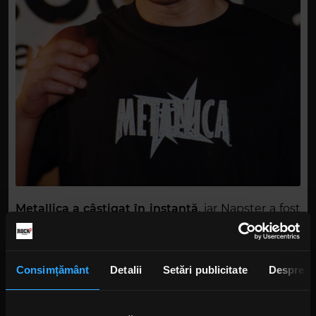
Metallica a câștigat în instanță
, iar Napster a fost
obligată să filtreze conținutul protejat.
Incapacitatea de a controla distribuția ilegală a
dus la închiderea serviciului în 2001.
Consimțământ
Detalii
Setări publicitate
Despre
Dar victoria juridică a fost ambiguă. După cum
observa retrospectiv presa, procesul
„a schimbat