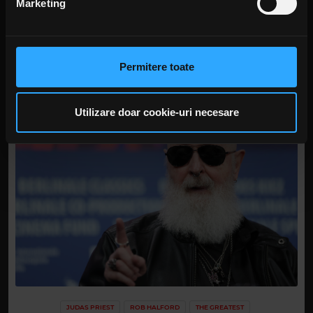
Marketing
Folosim cookie-uri pentru a personaliza conținutul și
anunțurile, pentru a oferi funcții de rețele sociale și pentru
a analiza traficul. De asemenea, le oferim partenerilor de
Permitere toate
rețele sociale, de publicitate și de analize informații cu
privire la modul în care folosiți site-ul nostru. Aceștia le
pot combina cu alte informații oferite de dvs. sau culese
Utilizare doar cookie-uri necesare
în urma folosirii serviciilor lor. În cazul în care alegeți să
continuați să utilizați website-ul nostru, sunteți de acord
cu utilizarea modulelor noastre cookie.
JUDAS PRIEST
ROB HALFORD
THE GREATEST