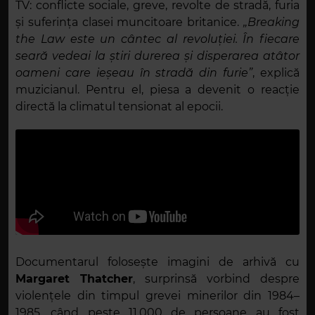
TV: conflicte sociale, greve, revolte de stradă, furia
și suferința clasei muncitoare britanice.
„
Breaking
the Law
este un cântec al revoluției. În fiecare
seară vedeai la știri durerea și disperarea atâtor
oameni care ieșeau în stradă din furie”
, explică
muzicianul. Pentru el, piesa a devenit o reacție
directă la climatul tensionat al epocii.
Documentarul folosește imagini de arhivă cu
Margaret Thatcher
, surprinsă vorbind despre
violențele din timpul grevei minerilor din 1984–
1985, când peste 11.000 de persoane au fost