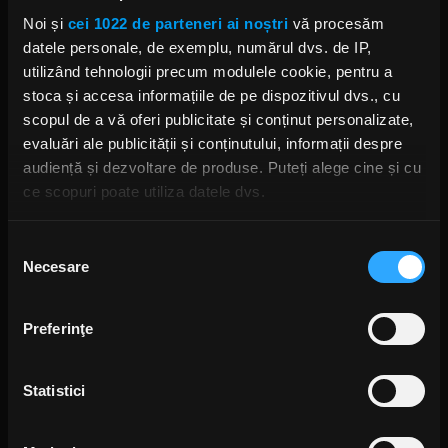
Noi și
cei 1022 de parteneri ai noștri
vă procesăm
datele personale, de exemplu, numărul dvs. de IP,
utilizând tehnologii precum modulele cookie, pentru a
stoca și accesa informațiile de pe dispozitivul dvs., cu
scopul de a vă oferi publicitate și conținut personalizate,
evaluări ale publicității și conținutului, informații despre
audiență și dezvoltare de produse. Puteți alege cine și cu
ce scopuri poate utiliza datele dvs.
Dacă ne permiteți, am dori, de asemenea:
Selecția
Necesare
Să colectăm informațiile cu privire la locația dvs.
consimțământului
geografică cu o exactitate de până la câțiva metri
Să vă identificăm dispozitivul scanândul-l în mod
Preferinţe
activ după caracteristici specifice (amprentare)
Găsiți mai multe informații despre procesarea datelor
Statistici
dvs. personale și configurați-vă preferințele la
secțiunea
cu detalii
. Vă puteți modifica sau retrage oricând acordul
din Declarația despre modulele cookie.