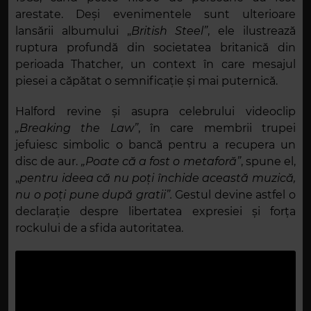
arestate. Deși evenimentele sunt ulterioare
lansării albumului „
British Steel”
, ele ilustrează
ruptura profundă din societatea britanică din
perioada Thatcher, un context în care mesajul
piesei a căpătat o semnificație și mai puternică.
Halford revine și asupra celebrului videoclip
„Breaking the Law”
, în care membrii trupei
jefuiesc simbolic o bancă pentru a recupera un
disc de aur.
„Poate că a fost o metaforă”
, spune el,
„
pentru ideea că nu poți închide această muzică,
nu o poți pune după gratii”.
Gestul devine astfel o
declarație despre libertatea expresiei și forța
rockului de a sfida autoritatea.