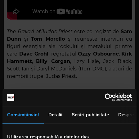
The Ballad of Judas Priest
este co-regizat de
Sam
Dunn
și
Tom Morello
și reunește interviuri cu
figuri esențiale ale rockului și metalului, printre
care
Dave Grohl
, regretatul
Ozzy Osbourne
,
Kirk
Hammett
,
Billy Corgan
, Lzzy Hale, Jack Black,
Scott Ian și Daryl McDaniels (Run-DMC), alături de
membrii trupei Judas Priest.
Documentarul a avut premiera mondială pe 15
februarie, în cadrul celei de-a 76-a ediții a
Festivalul Internațional de Film de la Berlin.
Consimțământ
Detalii
Setări publicitate
Despre
Imagini Getty de la conferința de presă:
Utilizarea responsabilă a datelor dvs.