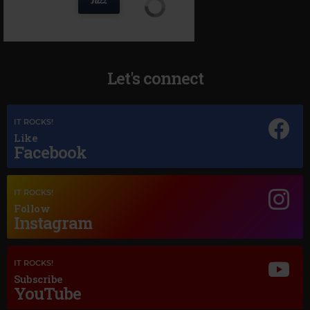
Let's connect
IT ROCKS!
Like
Facebook
IT ROCKS!
Magic Jazz
Follow
Instagram
FRANK SINATRA
–
THE BEST IS YET TO COME
IT ROCKS!
Subscribe
YouTube