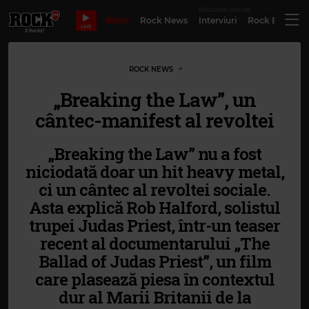
EXCLUSIV ONLINE
Bilete
Rock News
Interviuri
Rock Evergre
LIVE
ROCK NEWS
„Breaking the Law”, un
cântec-manifest al revoltei
„Breaking the Law” nu a fost
niciodată doar un hit heavy metal,
ci un cântec al revoltei sociale.
Asta explică Rob Halford, solistul
trupei Judas Priest, într-un teaser
recent al documentarului „The
Ballad of Judas Priest”, un film
care plasează piesa în contextul
dur al Marii Britanii de la