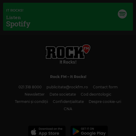
IT ROCKS!
Listen
Spotify
Rock FM
– It Rocks!
021 318 8000
publicitate@rockfm.ro
Contact form
Newsletter
Date societate
Cod deontologic
Termeni și condiții
Confidențialitate
Despre cookie-uri
CNA
Magic Classic Music
SERGEI PROKOFIEV
–
PROKOFIEV: ROMEO AND JULIET, OP. 64, ACT 1:
DANCE OF THE KNIGHTS