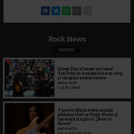
Rock News
MAI MULT
Green Day a lansat un canal
YouTube cu transmisie non-stop
și imagini nemaivăzute
ANCA NIȚĂ
O ZI ÎN URMĂ
Yngwie Malmsteen anunță
albumul Hell or High Water și
lansează single-ul „Now or
Never”
ANCA NIȚĂ
JOI, 6 AUGUST 2026