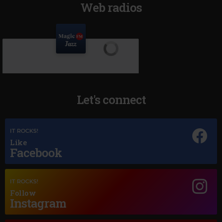
Web radios
Let's connect
IT ROCKS!
Like
Facebook
IT ROCKS!
Magic Jazz
Follow
Instagram
FRANK SINATRA
–
THE GIRL FROM IPANEMA