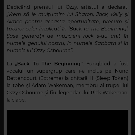
Dedicând premiul lui Ozzy, artistul a declarat:
„Vrem să le mulțumim lui Sharon, Jack, Kelly și
Aimee pentru această oportunitate, precum și
tuturor celor implicați în ‘Back To The Beginning’.
Șase generații de muzicieni rock s-au unit în
numele genului nostru, în numele Sabbath și în
numele lui Ozzy Osbourne”.
La
„Back To The Beginning”
, Yungblud a fost
vocalul un supergrup care i-a inclus pe Nuno
Bettencourt (Extreme) la chitară, II (Sleep Token)
la tobe și Adam Wakeman, membru al trupei lui
Ozzy Osbourne și fiul legendarului Rick Wakeman,
la clape.