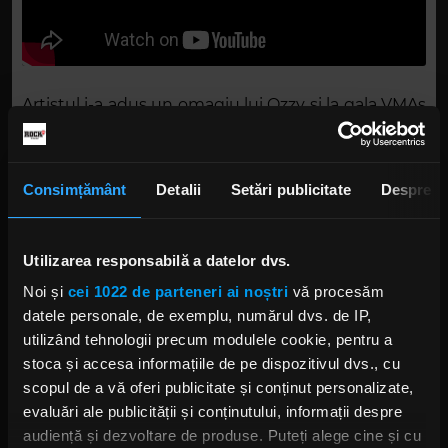
Artistul i-a adus un omagiu lui Ozzy și la gala VMAs
din septembrie, alături de Steven Tyler și Joe Perry
(Aerosmith) și Nuno Bettencourt. Momentul a
atras critici din partea unor muzicieni, printre care
Consimțământ
Detalii
Setări publicitate
Despre
Dan Hawkins (The Darkness), care a numit
prestația „încă un cui în sicriul rock’n’roll-ului” și i-a
catalogat pe Yungblud și colegii săi drept „o gașcă
Utilizarea responsabilă a datelor dvs.
de idioți”.
Noi și
cei 1022 de parteneri ai noștri
vă procesăm
datele personale, de exemplu, numărul dvs. de IP,
Ulterior, Justin Hawkins, solistul trupei The
utilizând tehnologii precum modulele cookie, pentru a
Darkness, a detaliat criticile pe canalul său de
stoca și accesa informațiile de pe dispozitivul dvs., cu
YouTube, descriind momentul drept „rock’n’roll
scopul de a vă oferi publicitate și conținut personalizate,
văzut printr-un filtru de Instagram” și afirmând că
evaluări ale publicității și conținutului, informații despre
„Yungblud pare să se fi poziționat ca un
audiență și dezvoltare de produse. Puteți alege cine și cu
moștenitor natural al lui Ozzy, fără legătură cu