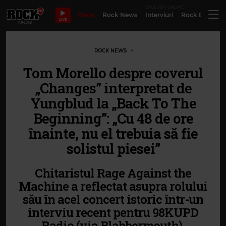
EXCLUSIV ONLINE
Bilete
Rock News
Interviuri
Rock Evergre
LIVE
ROCK NEWS
Tom Morello despre coverul
„Changes” interpretat de
Yungblud la „Back To The
Beginning”: „Cu 48 de ore
înainte, nu el trebuia să fie
solistul piesei”
Chitaristul Rage Against the
Machine a reflectat asupra rolului
său în acel concert istoric într-un
interviu recent pentru 98KUPD
Radio (via Blabbermouth),