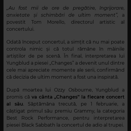
„Au fost mii de ore de pregătire, îngrijorare,
anxietate și schimbări de ultim moment”,
a
povestit Tom Morello, directorul artistic al
concertului.
Odată început concertul, a simțit că nu mai poate
controla nimic și că totul rămâne în mâinile
artiștilor de pe scenă. În final, interpretarea lui
Yungblud a piesei „Changes” a devenit unul dintre
cele mai apreciate momente ale serii, confirmând
că decizia de ultim moment a fost una inspirată.
După moartea lui Ozzy Osbourne, Yungblud a
promis că
va cânta „Changes” la fiecare concert
al său
. Săptămâna trecută, pe 1 februarie, a
câștigat primul său premiu Grammy, la categoria
Best Rock Performance, pentru interpretarea
piesei Black Sabbath la concertul de adio al trupei.