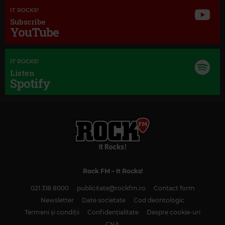
IT ROCKS!
Subscribe
YouTube
IT ROCKS!
Listen
Spotify
Magic Love
Magic Classic Music
THE CARDIGANS
–
LOVEFOOL
GERALD FINZI
–
ECLOGUE, OP.10
Rock FM
– It Rocks!
021 318 8000
publicitate@rockfm.ro
Contact form
Newsletter
Date societate
Cod deontologic
Termeni și condiții
Confidențialitate
Despre cookie-uri
CNA