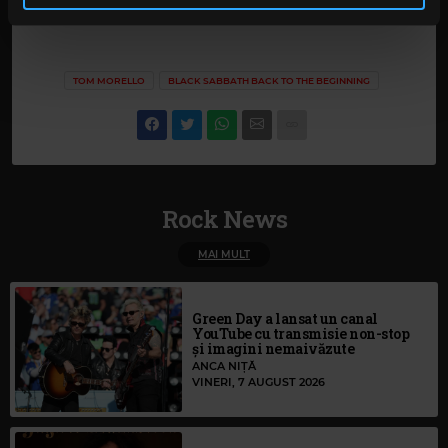
în urma folosirii serviciilor lor. În cazul în care alegeți să
continuați să utilizați website-ul nostru, sunteți de acord
cu utilizarea modulelor noastre cookie.
TOM MORELLO
BLACK SABBATH BACK TO THE BEGINNING
Rock News
MAI MULT
Green Day a lansat un canal
YouTube cu transmisie non-stop
și imagini nemaivăzute
ANCA NIȚĂ
VINERI, 7 AUGUST 2026