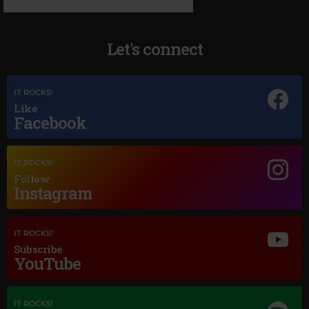
Let's connect
IT ROCKS!
Like
Facebook
IT ROCKS!
Magic Jazz
Follow
Instagram
FRANK SINATRA
–
THE GIRL FROM IPANEMA
IT ROCKS!
Subscribe
YouTube
IT ROCKS!