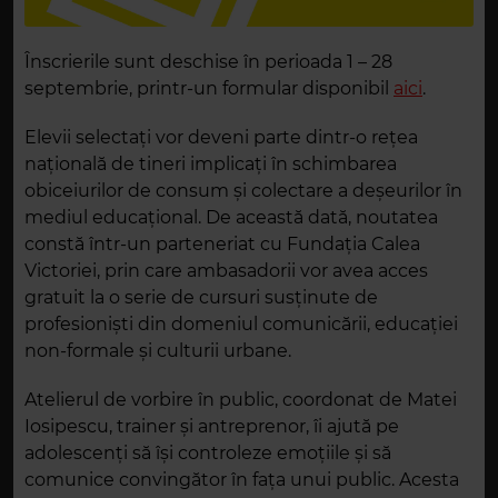
Înscrierile sunt deschise în perioada 1 – 28
septembrie, printr-un formular disponibil
aici
.
Elevii selectați vor deveni parte dintr-o rețea
națională de tineri implicați în schimbarea
obiceiurilor de consum și colectare a deșeurilor în
mediul educațional. De această dată, noutatea
constă într-un parteneriat cu Fundația Calea
Victoriei, prin care ambasadorii vor avea acces
gratuit la o serie de cursuri susținute de
profesioniști din domeniul comunicării, educației
non-formale și culturii urbane.
Atelierul de vorbire în public, coordonat de Matei
Iosipescu, trainer și antreprenor, îi ajută pe
adolescenți să își controleze emoțiile și să
comunice convingător în fața unui public. Acesta