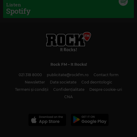
Listen
Spotify
Magic Classic Music
ANTONÍN DVOŘÁK
–
PRAGUE WALTZES
Rock FM
– It Rocks!
021 318 8000
publicitate@rockfm.ro
Contact form
Newsletter
Date societate
Cod deontologic
Termeni și condiții
Confidențialitate
Despre cookie-uri
CNA