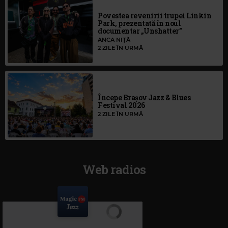
Povestea revenirii trupei Linkin
Park, prezentată în noul
documentar „Unshatter”
ANCA NIȚĂ
2 ZILE ÎN URMĂ
Începe Brașov Jazz & Blues
Festival 2026
2 ZILE ÎN URMĂ
Web radios