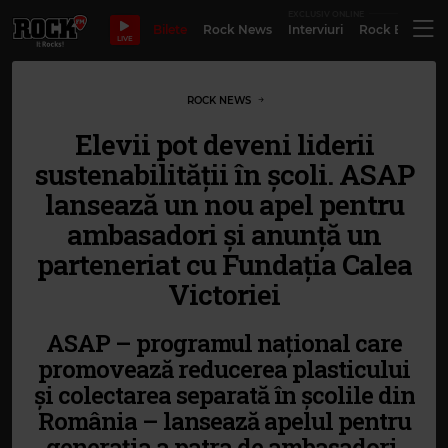
EXCLUSIV ONLINE
Bilete
Rock News
Interviuri
Rock Evergre
LIVE
ROCK NEWS
Elevii pot deveni liderii
sustenabilității în școli. ASAP
lansează un nou apel pentru
ambasadori și anunță un
parteneriat cu Fundația Calea
Victoriei
ASAP – programul național care
promovează reducerea plasticului
și colectarea separată în școlile din
România – lansează apelul pentru
generația a patra de ambasadori.