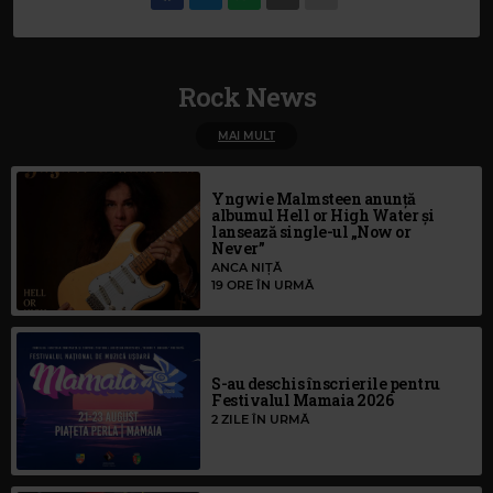
Rock News
MAI MULT
Yngwie Malmsteen anunță
albumul Hell or High Water și
lansează single-ul „Now or
Never”
ANCA NIȚĂ
19 ORE ÎN URMĂ
S-au deschis înscrierile pentru
Festivalul Mamaia 2026
2 ZILE ÎN URMĂ