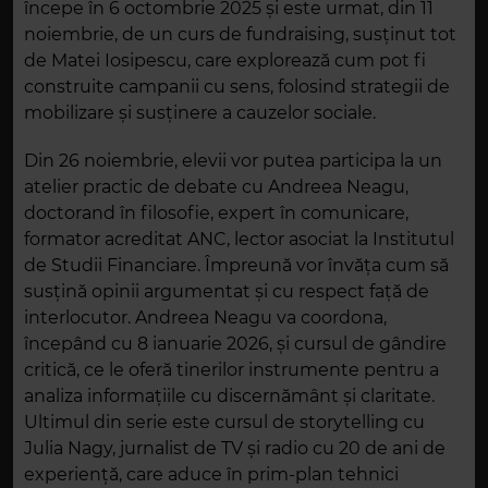
începe în 6 octombrie 2025 și este urmat, din 11
noiembrie, de un curs de fundraising, susținut tot
de Matei Iosipescu, care explorează cum pot fi
construite campanii cu sens, folosind strategii de
mobilizare și susținere a cauzelor sociale.
Din 26 noiembrie, elevii vor putea participa la un
atelier practic de debate cu Andreea Neagu,
doctorand în filosofie, expert în comunicare,
formator acreditat ANC, lector asociat la Institutul
de Studii Financiare. Împreună vor învăța cum să
susțină opinii argumentat și cu respect față de
interlocutor. Andreea Neagu va coordona,
începând cu 8 ianuarie 2026, și cursul de gândire
critică, ce le oferă tinerilor instrumente pentru a
analiza informațiile cu discernământ și claritate.
Ultimul din serie este cursul de storytelling cu
Julia Nagy, jurnalist de TV și radio cu 20 de ani de
experiență, care aduce în prim-plan tehnici