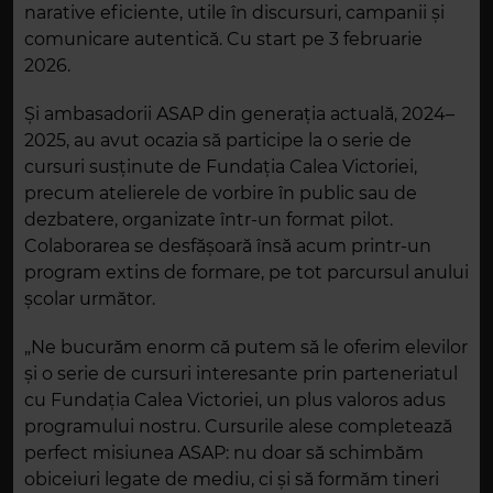
narative eficiente, utile în discursuri, campanii și
comunicare autentică. Cu start pe 3 februarie
2026.
Și ambasadorii ASAP din generația actuală, 2024–
2025, au avut ocazia să participe la o serie de
cursuri susținute de Fundația Calea Victoriei,
precum atelierele de vorbire în public sau de
dezbatere, organizate într-un format pilot.
Colaborarea se desfășoară însă acum printr-un
program extins de formare, pe tot parcursul anului
școlar următor.
„Ne bucurăm enorm că putem să le oferim elevilor
și o serie de cursuri interesante prin parteneriatul
cu Fundația Calea Victoriei, un plus valoros adus
programului nostru. Cursurile alese completează
perfect misiunea ASAP: nu doar să schimbăm
obiceiuri legate de mediu, ci și să formăm tineri