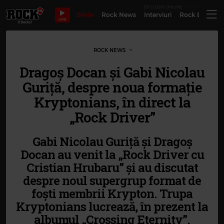
EXCLUSIV ONLINE
Bilete
Rock News
Interviuri
Rock Evergre
LIVE
ROCK NEWS
Dragoș Docan și Gabi Nicolau
Guriță, despre noua formație
Kryptonians, în direct la
„Rock Driver”
Gabi Nicolau Guriță și Dragoș
Docan au venit la „Rock Driver cu
Cristian Hrubaru” și au discutat
despre noul supergrup format de
foști membrii Krypton. Trupa
Kryptonians lucrează, în prezent la
albumul „Crossing Eternity”.