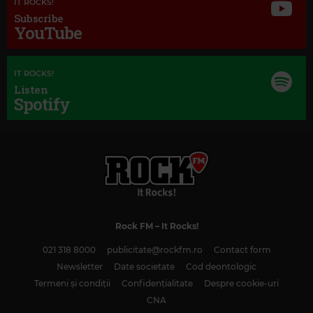
IT ROCKS!
Subscribe
YouTube
IT ROCKS!
Listen
Spotify
Rock FM
– It Rocks!
021 318 8000
publicitate@rockfm.ro
Contact form
Magic Classic Music
Newsletter
Date societate
Cod deontologic
EDVARD GRIEG
–
PEER GYNT SUITE NO. 1, OP. 46: I. MORNING MOOD
Termeni și condiții
Confidențialitate
Despre cookie-uri
CNA