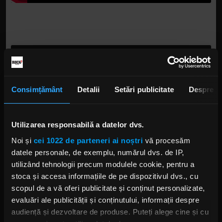
Rock Driver - 3.04.2025 - invitați Gabi
Nicolau Guriță și Dragoș Docan despre noul
proiect, Kryptonians
Rock Driver, cu Cristian Hrubaru
,
00:18:15
Consimțământ
Detalii
Setări publicitate
Despre
Rock Driver - 14.07.2026 - Liviu
Condurache, despre Bucovina Motor Fest
2026
Utilizarea responsabilă a datelor dvs.
Rock Driver, cu Cristian Hrubaru
,
00:09:12
Noi și
cei 1022 de parteneri ai noștri
vă procesăm
Rock Driver - 9.07.2026 - Mirela Caracote &
datele personale, de exemplu, numărul dvs. de IP,
Mihai Stan, despre Bucharest Town
utilizând tehnologii precum modulele cookie, pentru a
Charity Run
Rock Driver, cu Cristian Hrubaru
,
00:10:06
stoca și accesa informațiile de pe dispozitivul dvs., cu
scopul de a vă oferi publicitate și conținut personalizate,
Rock Driver - 30.06.2026 - 7th Boulevard și
evaluări ale publicității și conținutului, informații despre
Scarlet Stain, despre single-ul „Ne vedem
audiență și dezvoltare de produse. Puteți alege cine și cu
în Vamă”