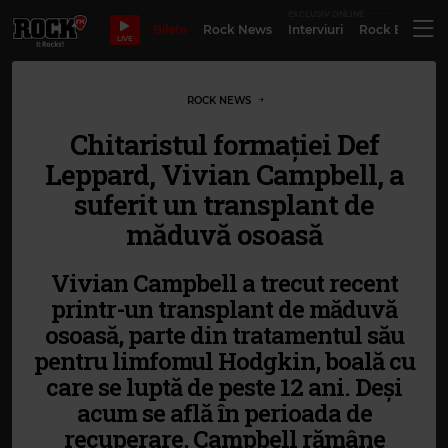
EXCLUSIV ONLINE
Bilete
Rock News
Interviuri
Rock Evergre
LIVE
ROCK NEWS
Chitaristul formației Def
Leppard, Vivian Campbell, a
suferit un transplant de
măduvă osoasă
Vivian Campbell a trecut recent
printr-un transplant de măduvă
osoasă, parte din tratamentul său
pentru limfomul Hodgkin, boală cu
care se luptă de peste 12 ani. Deși
acum se află în perioada de
recuperare, Campbell rămâne