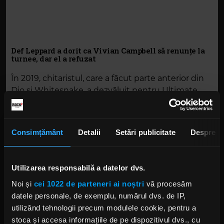
Def Leppard a dorit ca Vivian Campbell să renunțe la
turnee, dar el a refuzat
În 2019, chitaristul, care a făcut parte anterior din
Dio și Whitesnake, a dezvăluit pentru Ultimate
Classic Rock că diagnosticul său din 2013 l-a
determinat să devină mai activ decât fusese
înainte:
Consimțământ
Detalii
Setări publicitate
Despre
Utilizarea responsabilă a datelor dvs.
„Chiar și în cele mai dificile momente ale
Noi și
cei 1022 de parteneri ai noștri
vă procesăm
cancerului meu, când făceam
datele personale, de exemplu, numărul dvs. de IP,
chimioterapie extrem de agresivă, am
utilizând tehnologii precum modulele cookie, pentru a
reușit să plec în turneu cu Def Leppard. Și
stoca și accesa informațiile de pe dispozitivul dvs., cu