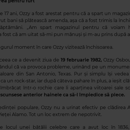
area pentru furt
de 17 ani, Ozzy a fost arestat pentru că a spart un magazi
vut bani să plătească amenda, așa că a fost trimis la înch
ăptămâni. „Am spart magazinul pentru că voiam h
 fost că am uitat să-mi pun mănuși și m-au prins după
ingurul moment în care Ozzy vizitează închisoarea.
 ceea ce a devenit ziua de
19 februarie 1982,
Ozzy Osbou
 gândul că va provoca probleme, urinând pe un monumen
loare din San Antonio, Texas. Pur și simplu își vedea
a un rock-star, iar după câteva pahare în plus, a ieșit c
îmbrăcat într-o rochie care îi aparținea viitoarei sale so
ascunsese anterior hainele ca să-l împiedice să plece.
edinței populare, Ozzy nu a urinat efectiv pe clădirea A
Pieței Alamo. Tot un loc extrem de nepotrivit.
e locul unei bătălii celebre care a avut loc în 1836,