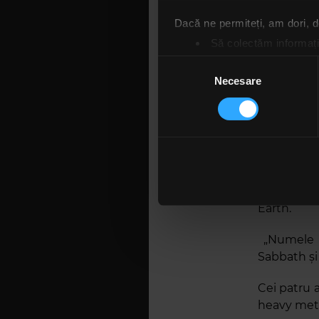
Dacă ne permiteți, am dori,
Să colectăm informații
Să vă identificăm disp
Selecția
Găsiți mai multe informații d
Necesare
consimțământului
Vă puteți modifica sau retra
Folosim cookie-uri pentru a pe
2. Formar
traficul. De asemenea, le ofer
care folosiți site-ul nostru. A
Ozzy a înc
lor. În cazul în care alegeți 
Iommi, Ge
cookie.
Earth.
„Numele E
Sabbath și 
Cei patru 
heavy meta