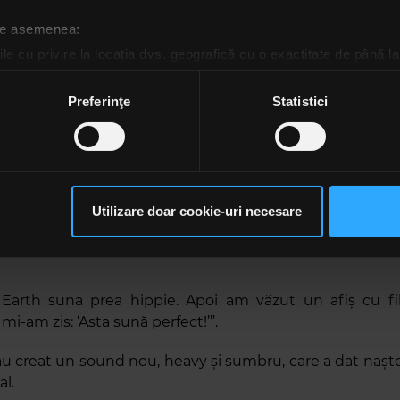
 de asemenea:
le cu privire la locația dvs. geografică cu o exactitate de până la
ozitivul scanândul-l în mod activ după caracteristici specifice (
espre procesarea datelor dvs. personale și configurați-vă preferin
Preferinţe
Statistici
ge oricând acordul din Declarația despre modulele cookie.
rsonaliza conținutul și anunțurile, pentru a oferi funcții de rețele
ea trupei Black Sabbath
im partenerilor de rețele sociale, de publicitate și de analize info
ceștia le pot combina cu alte informații oferite de dvs. sau culese î
Utilizare doar cookie-uri necesare
eput în diverse trupe locale, din Birmingham, iar alăt
să continuați să utilizați website-ul nostru, sunteți de acord cu uti
ezer Butler și Bill Ward
a format un grup care iniți
arth suna prea hippie. Apoi am văzut un afiș cu fi
mi-am zis: ‘Asta sună perfect!’”.
au creat un sound nou, heavy și sumbru, care a dat nașt
l.