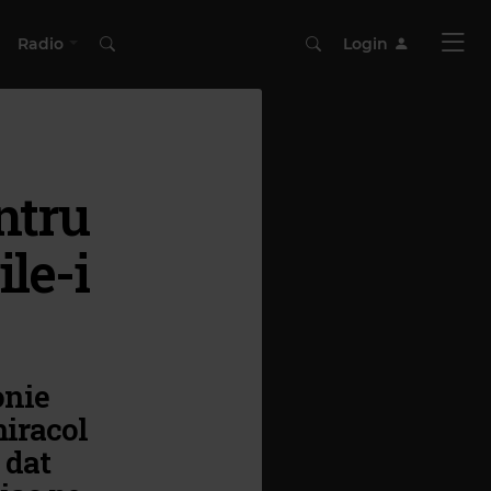
Radio
Login
ntru
le-i
onie
miracol
 dat