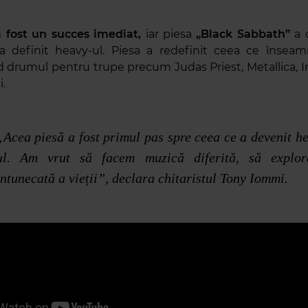
 fost un succes imediat,
iar piesa
„Black Sabbath”
a 
a definit heavy-ul. Piesa a redefinit ceea ce înseamn
 drumul pentru trupe precum Judas Priest, Metallica, 
i.
„Acea piesă a fost primul pas spre ceea ce a devenit h
ul. Am vrut să facem muzică diferită, să explor
întunecată a vieții”, declara chitaristul Tony Iommi.