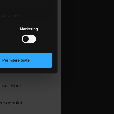
 câțiva metri
amprentare)
țele la
secțiunea cu detalii
.
Marketing
 sociale și pentru a analiza
rmații cu privire la modul în
n urma folosirii serviciilor
Permitere toate
uri de
Tony
lizarea modulelor noastre
al se numea
lmul Black
ere genului