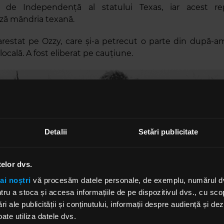
i de Independență al statului Texas, iar acest rep
ză mândria texană.
a arestat pe Ozzy, care și-a petrecut o parte din după-am
locală. A fost eliberat pe cauțiune.
Detalii
Setări publicitate
telor dvs.
ai noștri
vă procesăm datele personale, de exemplu, numărul dvs.
u a stoca și accesa informațiile de pe dispozitivul dvs., cu scopu
ri ale publicității și conținutului, informații despre audiență și d
ate utiliza datele dvs.