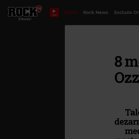
Bilete
Rock News
Exclusiv O
LIVE
8 m
Ozz
Tal
dezarm
med