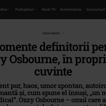
nline
Podcasturi
Rock TV
Evenimente
Concursuri
ROCK NEWS
omente definitorii pe
y Osbourne, în proprii
cuvinte
ent pur, haos, umor spontan, autoir
antă și, cum spune el însuși, „un 
ical”. Ozzy Osbourne – omul care a