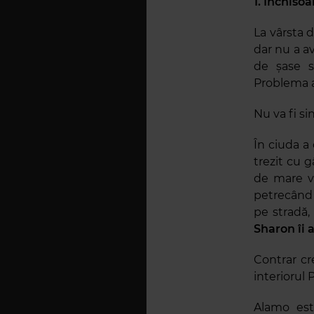
1. Închiso
La vârsta 
dar nu a a
de șase s
Problema a
Nu va fi s
În ciuda a
trezit cu
de mare va
petrecând c
pe stradă, 
Sharon îi 
Contrar cr
interiorul 
Alamo est