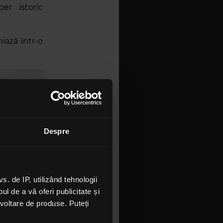
er istoric
iază într-o
Despre
 de IP, utilizând tehnologii
l de a vă oferi publicitate și
ezvoltare de produse. Puteți