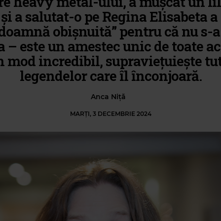
re heavy metal-ului, a mușcat un lil
și a salutat-o pe Regina Elisabeta a 
„doamnă obișnuită” pentru că nu s-a
 – este un amestec unic de toate ac
în mod incredibil, supraviețuiește tu
legendelor care îl înconjoară.
Anca Niță
MARȚI, 3 DECEMBRIE 2024