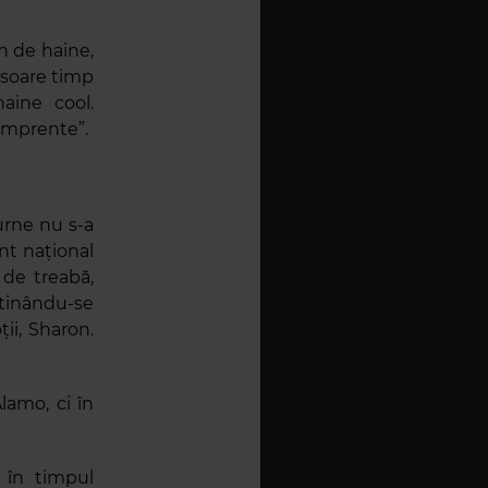
n de haine,
isoare timp
aine cool.
 amprente”.
rne nu s-a
t național
 de treabă,
lătinându-se
ții, Sharon.
lamo, ci în
 în timpul