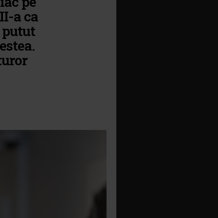
iac pe
II-a ca
 putut
estea.
turor