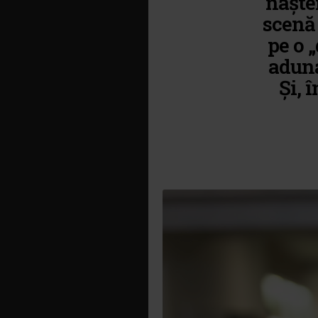
naște
scenă 
pe o 
aduna
Și, 