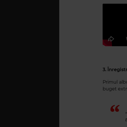
3. Înregis
Primul alb
buget ext