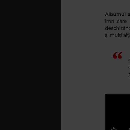
Albumul a
imn care 
deschizând
și mulți alți