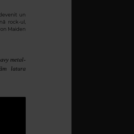
devenit un
ă rock-ul,
Iron Maiden
eavy metal-
ăm latura