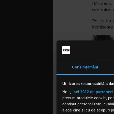
Războiulu
simbolizea
Poliția l-
închisoare 
Consimțământ
Utilizarea responsabilă a da
Noi și
cei 1022 de parteneri 
precum modulele cookie, pentr
conținut personalizate, evaluă
alege cine și cu ce scopuri po