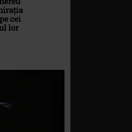
 mereu
mirația
 pe cei
ul lor