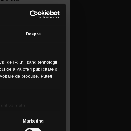
Foo
s însă în
, la mare
: Slayer,
Despre
minte
 de IP, utilizând tehnologii
 de
l de a vă oferi publicitate și
ezvoltare de produse. Puteți
i
ziu:
 câțiva metri
amprentare)
țele la
secțiunea cu detalii
.
Marketing
m, provine