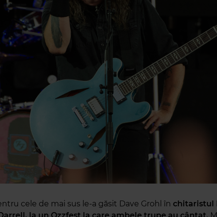
ntru cele de mai sus le-a găsit Dave Grohl în
chitaristul
rrell, la un Ozzfest la care ambele trupe au cântat.
Ma