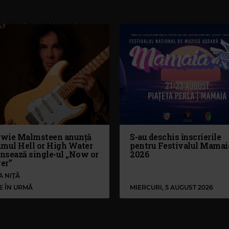
wie Malmsteen anunță
S-au deschis înscrierile
umul Hell or High Water
pentru Festivalul Mamai
ansează single-ul „Now or
2026
er”
A NIȚĂ
LE ÎN URMĂ
MIERCURI, 5 AUGUST 2026