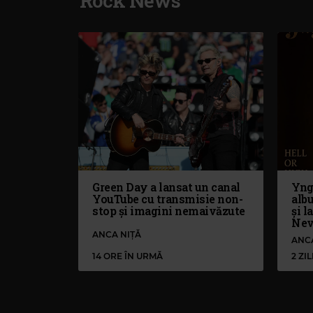
Rock News
Green Day a lansat un canal
Yng
YouTube cu transmisie non-
alb
stop și imagini nemaivăzute
și l
Nev
ANCA NIȚĂ
ANC
14 ORE ÎN URMĂ
2 ZI