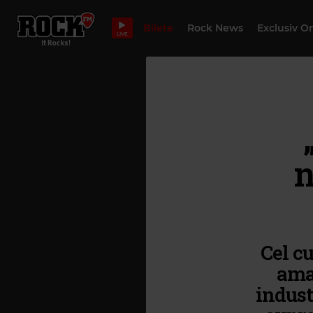
Bilete
Rock News
Exclusiv O
LIVE
n
Cel c
amab
indust