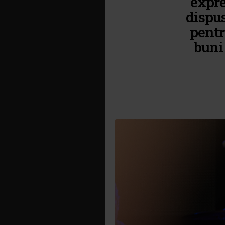
expre
dispus
pentru
buni 