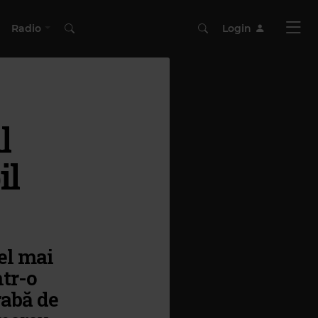
Radio
Login
l
il
el mai
ntr-o
rabă de