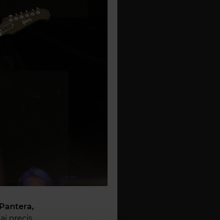
 Pantera,
i precis,