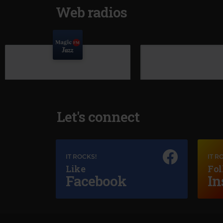
Web radios
Let's connect
IT ROCKS!
IT R
Like
Fol
Facebook
In
Magic Jazz
SARAH VAUGHAN
–
TIME AFTER TIME