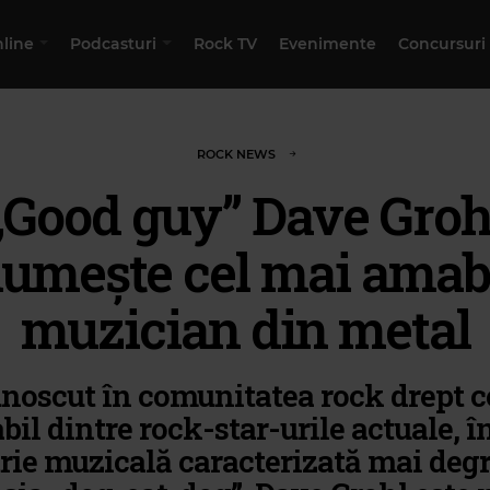
nline
Podcasturi
Rock TV
Evenimente
Concursuri
ROCK NEWS
„Good guy” Dave Groh
umește cel mai amab
muzician din metal
unoscut în comunitatea rock drept c
il dintre rock-star-urile actuale, î
rie muzicală caracterizată mai deg