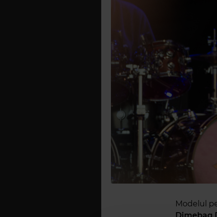
Modelul pe
Dimebag Da