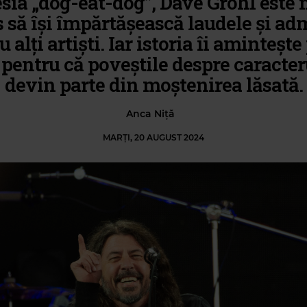
sia „dog-eat-dog”, Dave Grohl este
 să își împărtășească laudele și ad
 alți artiști. Iar istoria îi amintește
pentru că poveștile despre caracter
devin parte din moștenirea lăsată.
Anca Niță
MARȚI, 20 AUGUST 2024