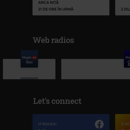
ANCA NIȚĂ
21 DE ORE ÎN URMĂ
2 ZI
Web radios
Let's connect
Magic Jazz
IT ROCKS!
IT R
NORAH JONES
–
SUNRISE