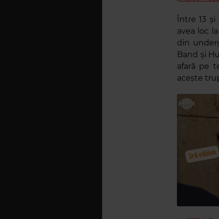
Între 13 ș
avea loc 
din underg
Band și Hu
afară pe t
aceste trup