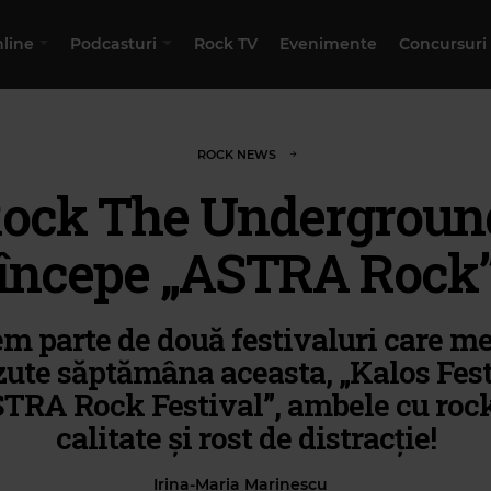
nline
Podcasturi
Rock TV
Evenimente
Concursuri
ROCK NEWS
ock The Undergroun
începe „ASTRA Rock
m parte de două festivaluri care me
ute săptămâna aceasta, „Kalos Fest
TRA Rock Festival”, ambele cu roc
calitate și rost de distracție!
Irina-Maria Marinescu