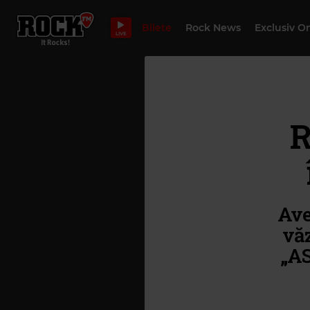
Bilete
Rock News
Exclusiv O
LIVE
R
Ave
văz
„AS