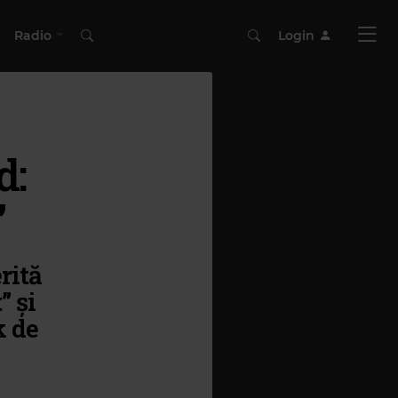
Radio
Login
d:
”
rită
” și
k de