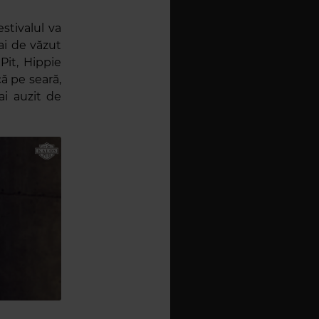
stivalul va
i de văzut
Pit, Hippie
ă pe seară,
ai auzit de