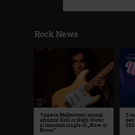
Rock News
Yngwie Malmsteen anunță
S-au
albumul Hell or High Water
pen
și lansează single-ul „Now or
202
Never”