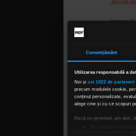
„ASTRA Roc
Începe AST
un line-up 
de către 
colaborare
întoarcem 
Consimțământ
artiști i
undergrou
Bucovina,
Utilizarea responsabilă a da
JBLK, Road
Noi și
cei 1022 de parteneri 
precum modulele cookie, pentr
conținut personalizate, evaluă
alege cine și cu ce scopuri po
Dacă ne permiteți, am dori,
Să colectăm informații
Să vă identificăm disp
Selecția