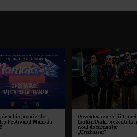
 deschis înscrierile
Povestea revenirii trupei
tru Festivalul Mamaia
Linkin Park, prezentată î
6
noul documentar
„Unshatter”