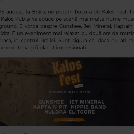
i 15 august, la Brăila, ne putem bucura de Kalos Fest. Fe
la Kalos Pub și va aduce pe scenă mai multe nume musa
round. E vorba despre Gunshee, Jet Mineral, Kaptain 
ldra. E un eveniment mai relaxat, cu două ore de muzic
erasă, în centrul Brăilei. Sunt sigură că, dacă nu ați m
e înainte, veți fi plăcut impresionați.