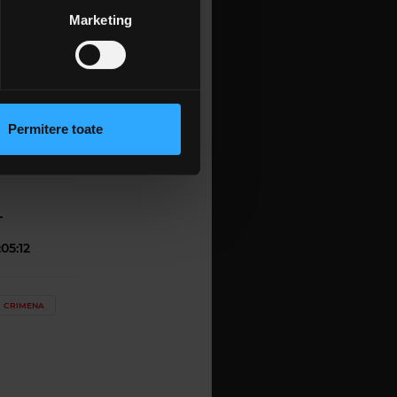
irea pe
țele la
secțiunea cu detalii
.
Marketing
:07:28
 sociale și pentru a analiza
rmații cu privire la modul în
 4.11.2025
n urma folosirii serviciilor
Permitere toate
:04:03
lizarea modulelor noastre
-
:05:12
CRIMENA