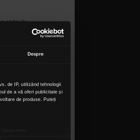
ea parte de
sante, aduse
litatea și
ene. Dar ne
u. Lista de
Despre
nstream și
Paraziții,
Wildchild,
 de IP, utilizând tehnologii
l de a vă oferi publicitate și
ezvoltare de produse. Puteți
-
:02:51
 câțiva metri
amprentare)