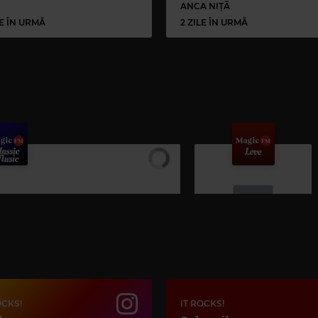
ANCA NIȚĂ
LE ÎN URMĂ
2 ZILE ÎN URMĂ
Magic Love
10CC
–
I'M NOT IN LOVE
OCKS!
IT ROCKS!