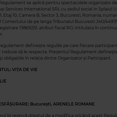
Regulament se aplică pentru spectacolele organizate de
 Services International SRL cu sediul social in Splaiul Uni
 1, Etaj 10, Camera B, Sector 3, Bucuresti, Romania, numa
ul Comertului de pe langa Tribunalul Bucuresti J40/4497
egistrare 13869251, atribut fiscal RO, intitulata în continu
r.
regulament defineşte regulile pe care fiecare participant
trebuie să le respecte. Prezentul Regulament defineşt
şi obligaţiile în relaţia dintre Organizator şi Participant.
TUL: VIȚA DE VIE
LIE
0
ESFĂȘURARE: Bucureşti, ARENELE ROMANE
rul îşi rezervă dreptul de a modifica oricând acest Regu