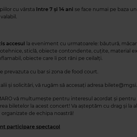
piilor cu vârsta
între 7 și 14 ani
se face numai pe baza unu
valabil.
is accesul
la eveniment cu urmatoarele: bǎuturǎ, mâcare
otehnice, sticlă, obiecte contondente, cuţite, material exp
flamabil, obiecte care îi pot răni pe ceilalţi.
te prevazuta cu bar si zona de food court.
lii și solicitǎri, vǎ rugǎm sǎ accesați adresa bilete@mgsi.
ARO vǎ multumește pentru interesul acordat și pentru
rea biletelor la acest concert! Va așteptăm cu drag și la a
 organizate de echipa noastră!
t participare spectacol