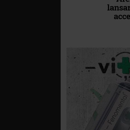
lansar
acce