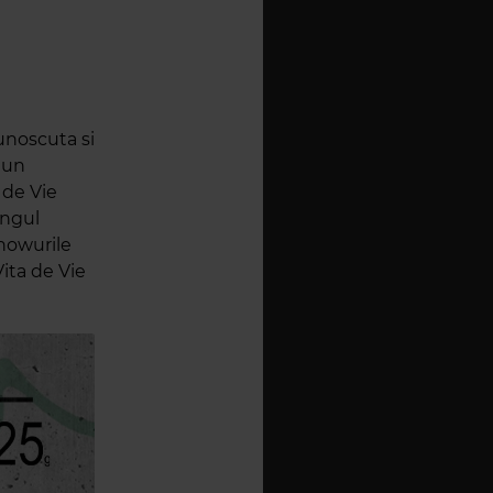
cunoscuta si
 un
 de Vie
ungul
Showurile
Vita de Vie