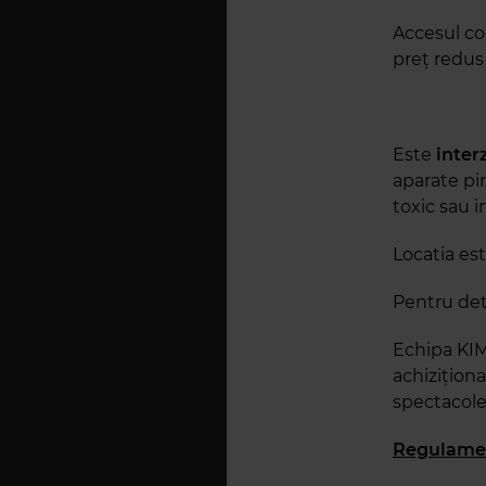
Accesul co
preț redus 
Este
interz
aparate pir
toxic sau in
Locatia es
Pentru deta
Echipa KIM
achiziționa
spectacole
Regulamen