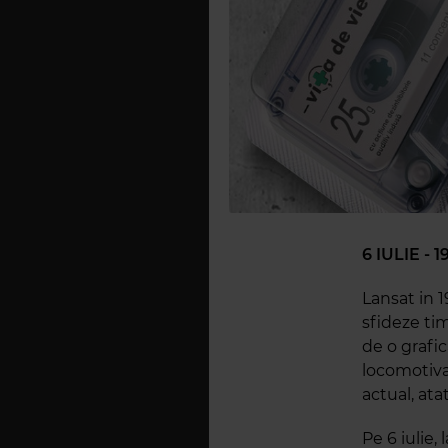
6 IULIE -
Lansat in 
sfideze tim
de o grafi
locomotiva 
actual, ata
Pe 6 iulie,