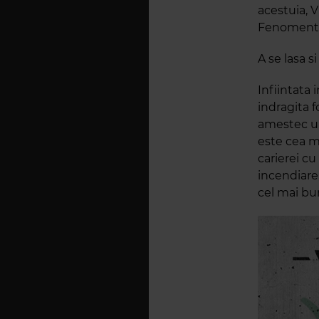
acestuia, 
Fenomental
A se lasa s
Infiintata 
indragita 
amestec uni
este cea m
carierei c
incendiare,
cel mai bu