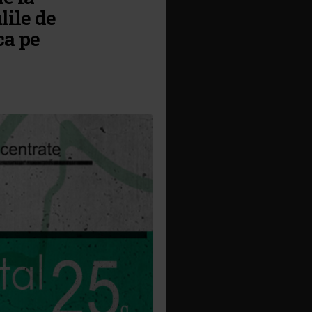
lile de
ca pe