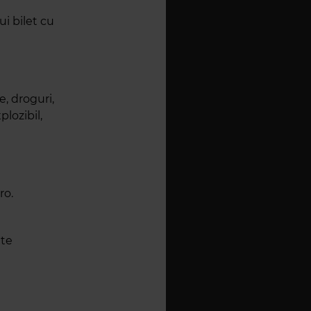
i bilet cu
, droguri,
lozibil,
ro.
lte