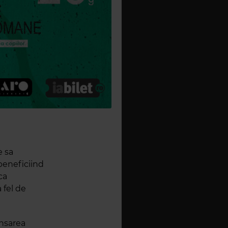
e sa
 beneficiind
ca
 fel de
ansarea