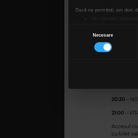
Dacă ne permiteți, am dori,
PROGRAM
Să colectăm informații
Să vă identificăm disp
Selecția
Accesul se
Găsiți mai multe informații d
Necesare
consimțământului
Vă puteți modifica sau retra
18:45
– N
Folosim cookie-uri pentru a pe
19:15
– ÎNG
traficul. De asemenea, le ofer
care folosiți site-ul nostru. A
19:45
– N
lor. În cazul în care alegeți 
20:00
– TH
cookie.
20:30
– N
21:00
– VIȚ
Accesul co
cu bilet val