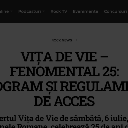
nline
Podcasturi
Rock TV
Evenimente
Concursuri
ROCK NEWS
VIȚA DE VIE –
FENOMENTAL 25:
OGRAM ŞI REGULAM
DE ACCES
rtul Vița de Vie de sâmbătă, 6 iulie,
nele Romane, celebrează 25 de ani d