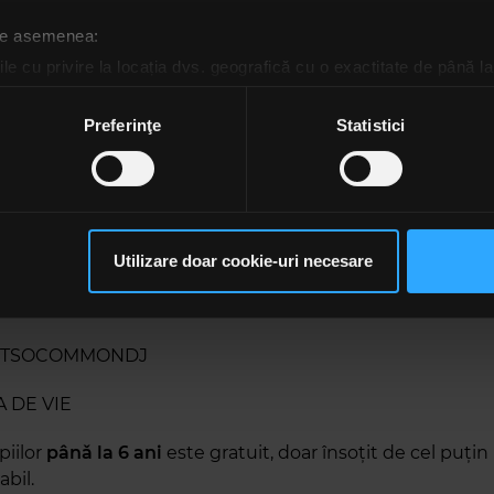
 de asemenea:
 ŞI REGULAMENT DE ACCES
le cu privire la locația dvs. geografică cu o exactitate de până la
ozitivul scanândul-l în mod activ după caracteristici specifice (
 face începând cu ora 18:30.
espre procesarea datelor dvs. personale și configurați-vă preferin
Preferinţe
Statistici
ge oricând acordul din Declarația despre modulele cookie.
OTSOCOMMONDJ
rsonaliza conținutul și anunțurile, pentru a oferi funcții de rețele
ERI ŞI CORBI
im partenerilor de rețele sociale, de publicitate și de analize info
ceștia le pot combina cu alte informații oferite de dvs. sau culese î
OTSOCOMMONDJ
Utilizare doar cookie-uri necesare
să continuați să utilizați website-ul nostru, sunteți de acord cu uti
E SCHNITZELS
OTSOCOMMONDJ
A DE VIE
piilor
pânǎ la 6 ani
este gratuit, doar însoțit de cel puțin
abil.