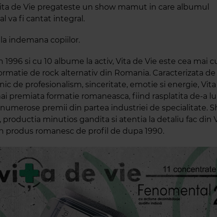
Vita de Vie pregateste un show mamut in care albumul
 va fi cantat integral.
i la indemana copiilor.
in 1996 si cu 10 albume la activ, Vita de Vie este cea mai 
formatie de rock alternativ din Romania. Caracterizata de
c de profesionalism, sinceritate, emotie si energie, Vita
ai premiata formatie romaneasca, fiind rasplatita de-a l
u numerose premii din partea industriei de specialitate. 
 productia minutios gandita si atentia la detaliu fac din 
n produs romanesc de profil de dupa 1990.