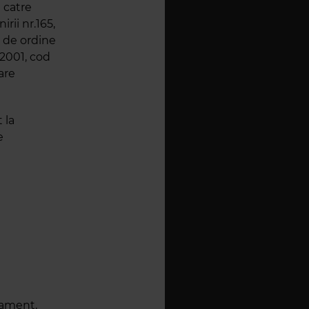
 catre
rii nr.165,
r de ordine
/2001, cod
are
 la
e
lament,