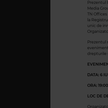
Prezentul 
Media Group
TN Offices
la Registr
unic de inr
Organizato
Prezentul 
eveniment 
drepturile 
EVENIMEN
DATA: 6 IU
ORA: 19:0
LOC DE D
Organizato