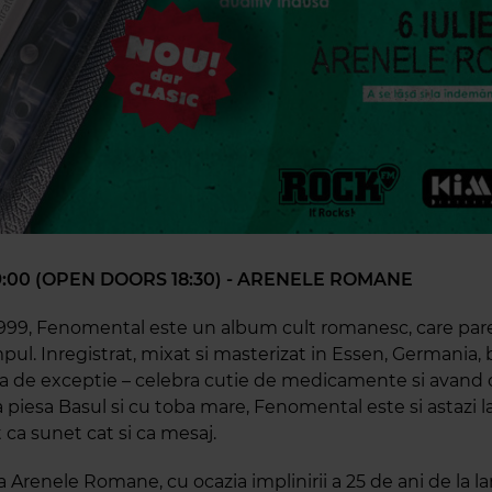
 19:00 (OPEN DOORS 18:30) - ARENELE ROMANE
1999, Fenomental este un album cult romanesc, care par
pul. Inregistrat, mixat si masterizat in Essen, Germania,
ca de exceptie – celebra cutie de medicamente si avand 
piesa Basul si cu toba mare, Fenomental este si astazi la
t ca sunet cat si ca mesaj.
 la Arenele Romane, cu ocazia implinirii a 25 de ani de la l