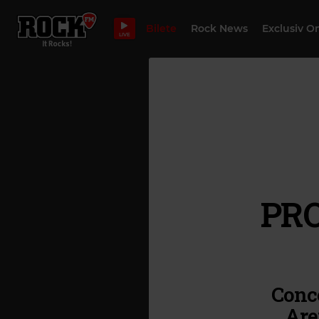
Bilete
Rock News
Exclusiv O
LIVE
PR
Conce
Are