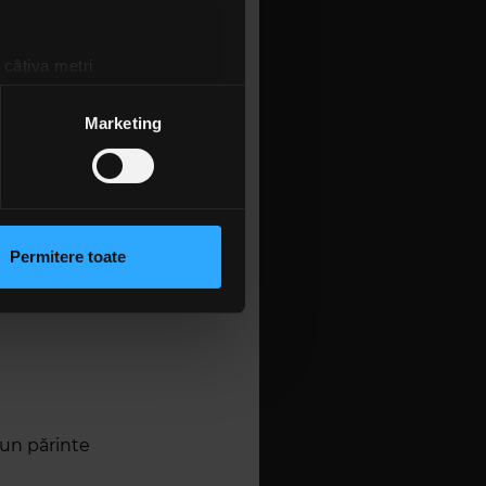
 câțiva metri
amprentare)
țele la
secțiunea cu detalii
.
Marketing
 sociale și pentru a analiza
rmații cu privire la modul în
n urma folosirii serviciilor
Permitere toate
lizarea modulelor noastre
 un pǎrinte