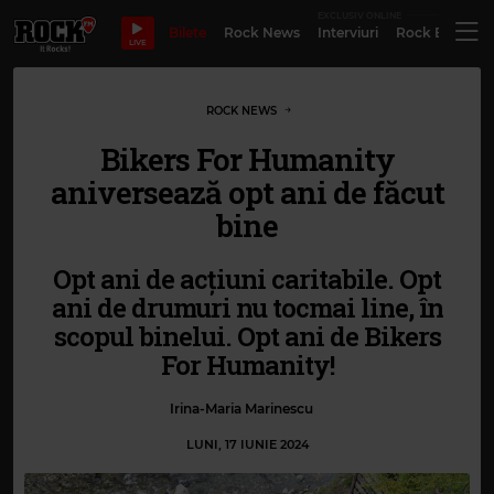
EXCLUSIV ONLINE
Bilete
Rock News
Interviuri
Rock Evergre
LIVE
ROCK NEWS
Bikers For Humanity
aniversează opt ani de făcut
bine
Opt ani de acțiuni caritabile. Opt
ani de drumuri nu tocmai line, în
scopul binelui. Opt ani de Bikers
For Humanity!
Irina-Maria Marinescu
LUNI, 17 IUNIE 2024