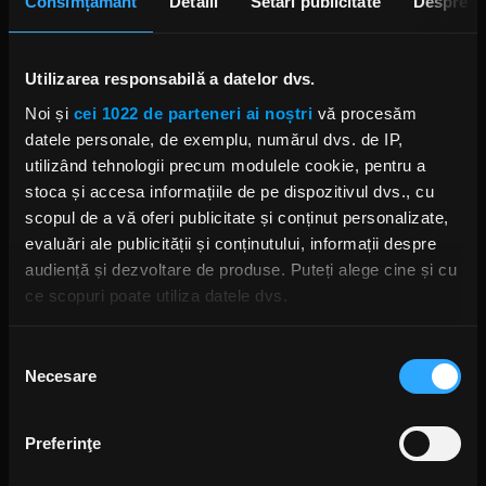
Consimțământ
Detalii
Setări publicitate
Despre
Cristian Hrubaru a scris pe rețelele de socializare
câteva rânduri despre sărbătoarea de azi, a
comunității Bikers For Humanity.
Utilizarea responsabilă a datelor dvs.
Noi și
cei 1022 de parteneri ai noștri
vă procesăm
datele personale, de exemplu, numărul dvs. de IP,
utilizând tehnologii precum modulele cookie, pentru a
stoca și accesa informațiile de pe dispozitivul dvs., cu
scopul de a vă oferi publicitate și conținut personalizate,
evaluări ale publicității și conținutului, informații despre
audiență și dezvoltare de produse. Puteți alege cine și cu
ce scopuri poate utiliza datele dvs.
Dacă ne permiteți, am dori, de asemenea:
Selecția
Necesare
Să colectăm informațiile cu privire la locația dvs.
consimțământului
geografică cu o exactitate de până la câțiva metri
Să vă identificăm dispozitivul scanândul-l în mod
Preferinţe
activ după caracteristici specifice (amprentare)
Găsiți mai multe informații despre procesarea datelor