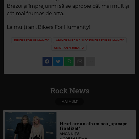
Brezoi și împrejurimi să se apropie cât mai mult și
cât mai frumos de artă.
La mulți ani, Bikers For Humanity!
BIKERS FOR HUMANITY
ANIVERSARE 8 ANI DE BIKERS FOR HUMANITY
CRISTIAN HRUBARU
Rock News
MAI MULT
Heart are un album nou „aproape
finalizat”
ANCA NIȚĂ
4 ORE ÎN URMĂ