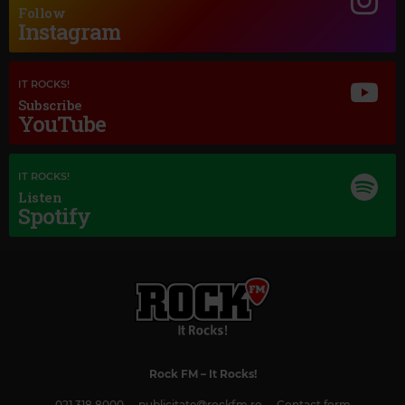
Follow
Instagram
IT ROCKS!
Subscribe
YouTube
IT ROCKS!
Listen
Spotify
Magic Classic Music
FRANZ LEHÁR
–
THE LAND OF SMILES: OVERTURE
Rock FM
– It Rocks!
021 318 8000
publicitate@rockfm.ro
Contact form