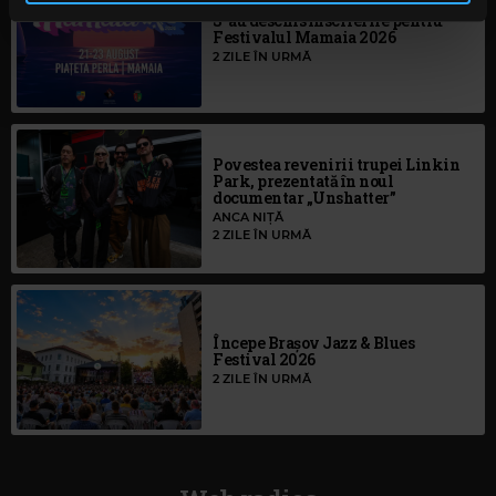
S-au deschis înscrierile pentru
continuați să utilizați website-ul nostru, sunteți de acord
Festivalul Mamaia 2026
cu utilizarea modulelor noastre cookie.
2 ZILE ÎN URMĂ
Povestea revenirii trupei Linkin
Park, prezentată în noul
documentar „Unshatter”
ANCA NIȚĂ
2 ZILE ÎN URMĂ
Începe Brașov Jazz & Blues
Festival 2026
2 ZILE ÎN URMĂ