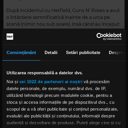
După incidentul cu Hetfield, Guns N' Roses a avut
o întârziere semnificativă înainte de a urca pe
scenă (nimic nou sub soare), însă când au început
să cânte, Axl Rose a reclamat probleme la voce.
După doar câteva piese, trupa a părăsit scena,
provocând furia fanilor.
Consimțământ
Detalii
Setări publicitate
Despre
Dezamăgiți de întreruperea concertului și de
prestația scurtă și întârziată a Guns N' Roses, fanii
au început să se revolte. Revoluția mulțimii s-a
Utilizarea responsabilă a datelor dvs.
soldat cu distrugeri și violențe în incinta
Noi și
cei 1022 de parteneri ai noștri
vă procesăm
stadionului, ceea ce a necesitat intervenția poliției.
datele personale, de exemplu, numărul dvs. de IP,
utilizând tehnologii precum modulele cookie, pentru a
stoca și accesa informațiile de pe dispozitivul dvs., cu
scopul de a vă oferi publicitate și conținut personalizate,
evaluări ale publicității și conținutului, informații despre
audiență și dezvoltare de produse. Puteți alege cine și cu