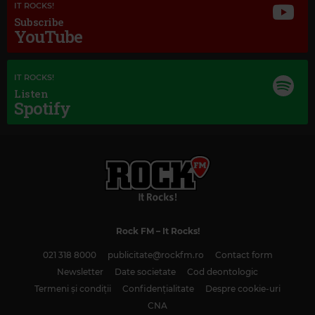
IT ROCKS!
Subscribe
YouTube
IT ROCKS!
Listen
Spotify
Rock FM
– It Rocks!
Magic Classic Music
021 318 8000
publicitate@rockfm.ro
Contact form
ELENA KATS-CHERNIN
–
WILD SWANS SUITE - VERSION FOR VIOLIN
AND PIANO: II. ELIZA ARIA
Newsletter
Date societate
Cod deontologic
Termeni și condiții
Confidențialitate
Despre cookie-uri
CNA