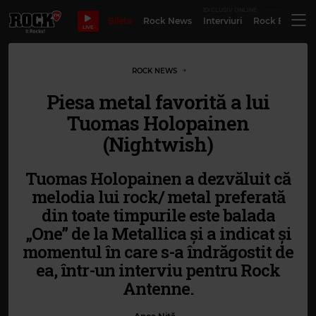
EXCLUSIV ONLINE
Bilete
Rock News
Interviuri
Rock Evergre
LIVE
ROCK NEWS
Piesa metal favorită a lui
Tuomas Holopainen
(Nightwish)
Tuomas Holopainen a dezvăluit că
melodia lui rock/ metal preferată
din toate timpurile este balada
„One” de la Metallica și a indicat și
momentul în care s-a îndrăgostit de
ea, într-un interviu pentru Rock
Antenne.