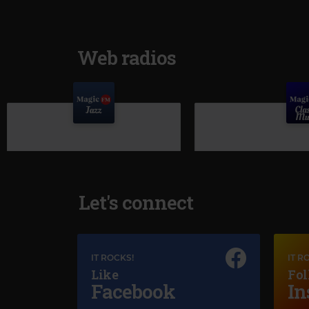
Web radios
Let's connect
IT ROCKS!
IT R
Like
Fol
Facebook
In
Magic Jazz