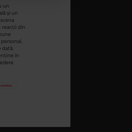
u un
lă și un
e scena
 reacții din
 bune
 personal,
e dată.
enține în
vedere
CONTROL