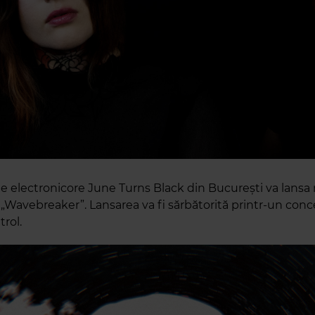
e electronicore June Turns Black din București va lansa
t „Wavebreaker”. Lansarea va fi sărbătorită printr-un conce
rol.