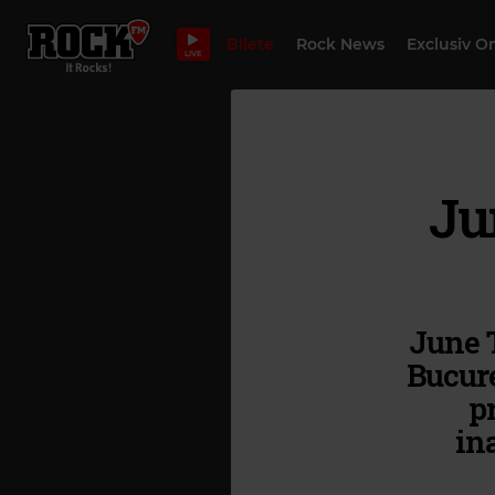
Bilete
Rock News
Exclusiv O
LIVE
Ju
June T
Bucure
p
in