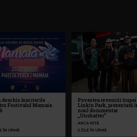
 deschis înscrierile
Povestea revenirii trupei
tru Festivalul Mamaia
Linkin Park, prezentată î
6
noul documentar
„Unshatter”
ANCA NIȚĂ
LE ÎN URMĂ
2 ZILE ÎN URMĂ