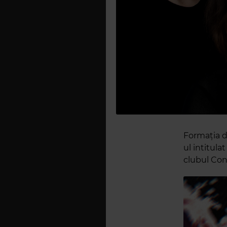
Formația d
ul intitula
clubul Cont