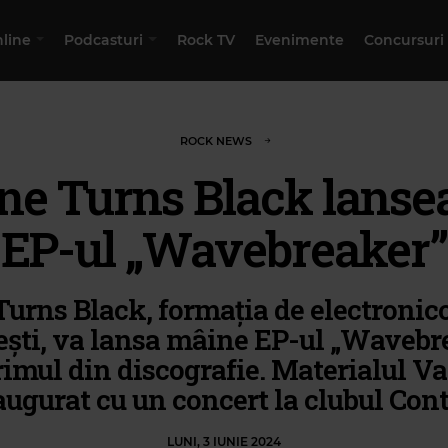
nline
Podcasturi
Rock TV
Evenimente
Concursuri
ROCK NEWS
ne Turns Black lanse
EP-ul „Wavebreaker”
urns Black, formația de electronic
ști, va lansa mâine EP-ul „Wavebr
rimul din discografie. Materialul Va 
augurat cu un concert la clubul Cont
LUNI, 3 IUNIE 2024