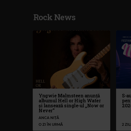
Rock News
Yngwie Malmsteen anunță
S-au
albumul Hell or High Water
pen
și lansează single-ul „Now or
202
Never”
ANCA NIȚĂ
O ZI ÎN URMĂ
2 ZI