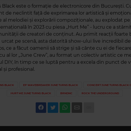
 Black este o formație de electronicore din București. C
 de neclintit față de exprimarea lor artistică și emoționa
e al melodiei și explorării compoziționale, au explodat p
nternațională în 2023 cu piesa „Hurt Me” - lucru ce a stârnit
nității de creatori de conținut. Au primit reacții foarte
urcat pe scenă, asta datorită show-ului live incredibil de
s, ce a făcut oamenii să strige și să cânte cu ei de fiecar
u al lor „June Crew”, au format un colectiv artistic ce m
tul DIY, în timp ce se luptă pentru a excela din punct de 
l și profesional.
RNS BLACK
EP WAVEBREAKER JUNE TURNS BLACK
CONCERT JUNE TURNS BLACK 
HURT ME JUNE TURNS BLACK
BRNDNC
ROCK THE UNDERGROUND