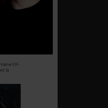
 mâine EP-
rt la