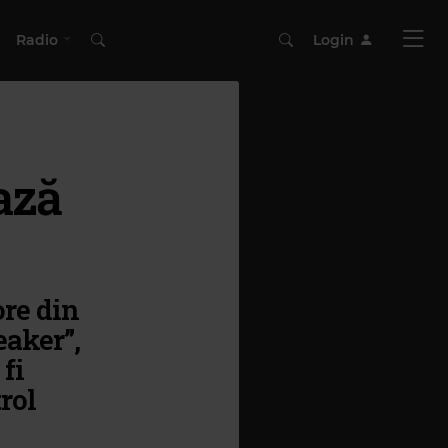
Radio
Login
ază
ore din
eaker”,
fi
rol