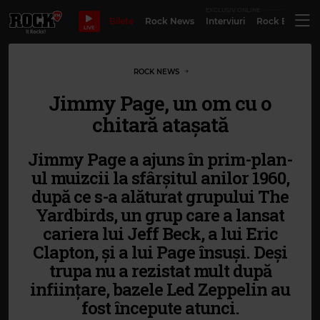
EXCLUSIV ONLINE
Bilete
Rock News
Interviuri
Rock Evergre
LIVE
ROCK NEWS
Jimmy Page, un om cu o
chitară atașată
Jimmy Page a ajuns în prim-plan-
ul muizcii la sfârșitul anilor 1960,
după ce s-a alăturat grupului The
Yardbirds, un grup care a lansat
cariera lui Jeff Beck, a lui Eric
Clapton, și a lui Page însuși. Deși
trupa nu a rezistat mult după
inființare, bazele Led Zeppelin au
fost începute atunci.