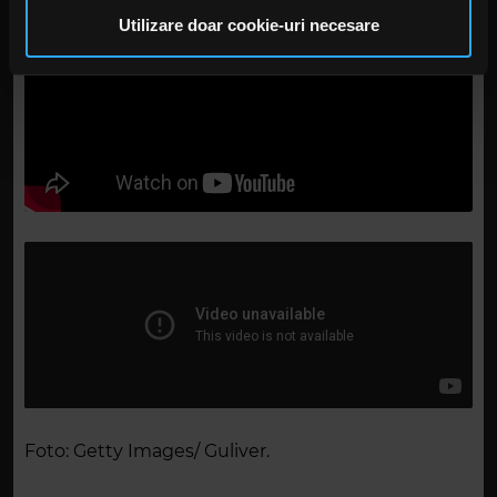
pot combina cu alte informații oferite de dvs. sau culese
Utilizare doar cookie-uri necesare
în urma folosirii serviciilor lor. În cazul în care alegeți să
continuați să utilizați website-ul nostru, sunteți de acord
cu utilizarea modulelor noastre cookie.
Foto: Getty Images/ Guliver.