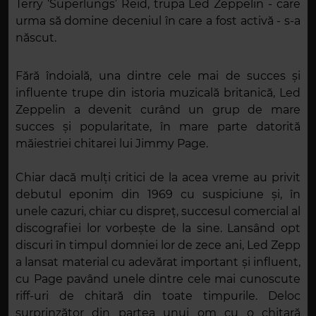
Terry ‘Superlungs’ Reid, trupa Led Zeppelin - care
urma să domine deceniul în care a fost activă - s-a
născut.
Fără îndoială, una dintre cele mai de succes și
influente trupe din istoria muzicală britanică, Led
Zeppelin a devenit curând un grup de mare
succes și popularitate, în mare parte datorită
măiestriei chitarei lui Jimmy Page.
Chiar dacă mulți critici de la acea vreme au privit
debutul eponim din 1969 cu suspiciune și, în
unele cazuri, chiar cu dispreț, succesul comercial al
discografiei lor vorbește de la sine. Lansând opt
discuri în timpul domniei lor de zece ani, Led Zepp
a lansat material cu adevărat important și influent,
cu Page pavând unele dintre cele mai cunoscute
riff-uri de chitară din toate timpurile. Deloc
surprinzător din partea unui om cu o chitară