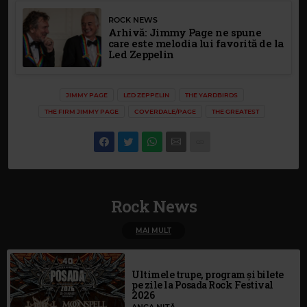
ROCK NEWS
Arhivă: Jimmy Page ne spune
care este melodia lui favorită de la
Led Zeppelin
JIMMY PAGE
LED ZEPPELIN
THE YARDBIRDS
THE FIRM JIMMY PAGE
COVERDALE/PAGE
THE GREATEST
Rock News
MAI MULT
Ultimele trupe, program și bilete
pe zile la Posada Rock Festival
2026