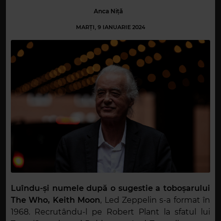
Anca Niță
MARȚI, 9 IANUARIE 2024
Luîndu-și numele după o sugestie a toboșarului
The Who, Keith Moon
, Led Zeppelin s-a format în
1968. Recrutându-l pe Robert Plant la sfatul lui