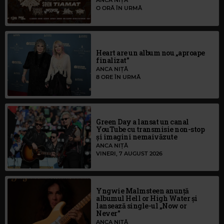
ANCA NIȚĂ
O ORĂ ÎN URMĂ
Heart are un album nou „aproape
finalizat”
ANCA NIȚĂ
8 ORE ÎN URMĂ
Green Day a lansat un canal
YouTube cu transmisie non-stop
și imagini nemaivăzute
ANCA NIȚĂ
VINERI, 7 AUGUST 2026
Yngwie Malmsteen anunță
albumul Hell or High Water și
lansează single-ul „Now or
Never”
ANCA NIȚĂ