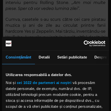
interviu pentru Rolling Stone.
„Am mai multe
piese. Sper că vor vedea lumina zilei”.
Cumva, casetele s-au scurs către cei care piratau
muzica și ani de zile au circulat printre fanii
hardcore Yes și Zeppelin. Mai târziu, inventându-se
YouTube, lucrurile au ieșit la iveală altfel decât își
propusese Page.
Iată melodiile „Mind Drive” și „Fortune Hunter”.
Consimțământ
Detalii
Setări publicitate
Despre
(Prima a fost refăcută pe albumul Yes din 1997,
„Keys to Ascension 2”, iar a doua a fost folosită pe
LP-ul The Firm din 1986, „Mean Business”).
Utilizarea responsabilă a datelor dvs.
Noi și
cei 1022 de parteneri ai noștri
vă procesăm
datele personale, de exemplu, numărul dvs. de IP,
utilizând tehnologii precum modulele cookie, pentru a
stoca și accesa informațiile de pe dispozitivul dvs., cu
scopul de a vă oferi publicitate și conținut personalizate,