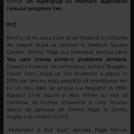
format
un supergrup cu membrii legendelor
rockului progresiv Yes.
XYZ
Pentru că nu avea cum să se întoarcă în cluburile
de noapte după ce cântase la Madison Square
Garden, Jimmy Page și-a îndreptat atenția către
Yes, care trecea printr-o problemă similară.
Grupul a încercat să continue cu solistul Buggles,
Trevor Horn, după ce Jon Anderson a plecat în
1979, dar fanii nu erau pregătiți să îmbrățișeze Yes
cu un nou lider, iar grupul s-a despărțit în 1980.
Basistul Chris Squire și Alan White au vrut să
continue să lucreze împreună și cum locuiau
destul de aproape de Jimmy Page în Surrey,
Anglia, s-au întâlnit în XYZ.
„Materialul a fost bun”,
spunea Page într-un