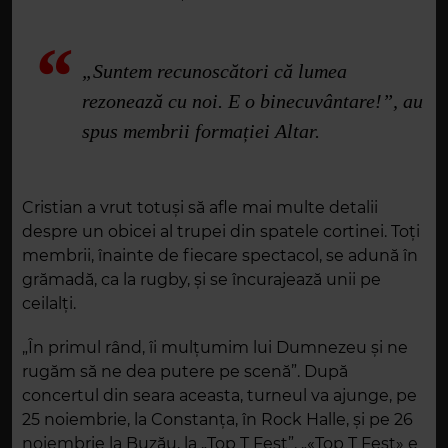
„Suntem recunoscători că lumea
rezonează cu noi. E o binecuvântare!”, au
spus membrii formației Altar.
Cristian a vrut totuși să afle mai multe detalii
despre un obicei al trupei din spatele cortinei. Toți
membrii, înainte de fiecare spectacol, se adună în
grămadă, ca la rugby, și se încurajează unii pe
ceilalți.
„În primul rând, îi mulțumim lui Dumnezeu și ne
rugăm să ne dea putere pe scenă”. După
concertul din seara aceasta, turneul va ajunge, pe
25 noiembrie, la Constanța, în Rock Halle, și pe 26
noiembrie la Buzău, la „Top T Fest”. „«Top T Fest» e